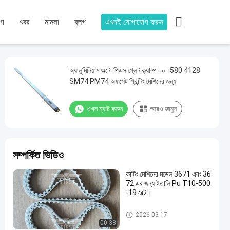

োগ
খবর
মামলা
ব্লগ
এখনই যোগাযোগ করুন
অ্যালুমিনিয়াম অটো পিএস প্লেট ক্ল্যাম্প ০০।580.4128
SM74 PM74 অফসেট প্রিন্টিং মেশিনের জন্য
এখন চ্যাট করুন
আরও জানুন
সম্পর্কিত ভিডিও
কাটিং মেশিনের মডেল 3671 এবং 36
72 এর জন্য ইতালি Pu T10-500
-19 বেল্ট।
অফসেট মেশিন খুচরা যন্ত্রাংশ
2026-03-17
00:38