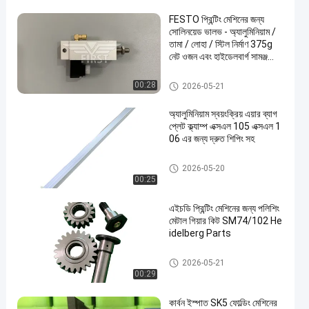
FESTO প্রিন্টিং মেশিনের জন্য
সোলিনয়েড ভালভ - অ্যালুমিনিয়াম /
তামা / লোহা / স্টিল নির্মাণ 375g
নেট ওজন এবং হাইডেলবার্গ সামঞ্জস্যের
সাথে
অফসেট মেশিন খুচরা যন্ত্রাংশ
00:28
2026-05-21
অ্যালুমিনিয়াম স্বয়ংক্রিয় এয়ার ব্যাগ
প্লেট ক্ল্যাম্প এক্সএল 105 এক্সএল 1
06 এর জন্য দ্রুত শিপিং সহ
অফসেট মেশিন খুচরা যন্ত্রাংশ
2026-05-20
00:25
এইচডি প্রিন্টিং মেশিনের জন্য পলিশিং
মেটাল গিয়ার কিট SM74/102 He
idelberg Parts
অফসেট মেশিন খুচরা যন্ত্রাংশ
2026-05-21
00:29
কার্বন ইস্পাত SK5 ফোল্ডিং মেশিনের