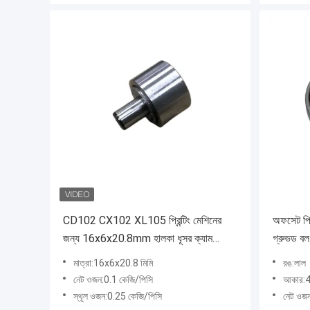
CD102 CX102 XL105 প্রিন্টিং মেশিনের
অফসেট প্র
জন্য 16x6x20.8mm হালকা ধূসর ক্যাম
গ্রুভড বল
ফলোয়ার Kurvenrolle KR বিয়ারিং
মাত্রা:16x6x20.8 মিমি
রঙ:লাল
নেট ওজন:0.1 কেজি/পিসি
আকার:4
স্থূল ওজন:0.25 কেজি/পিসি
নেট ওজ