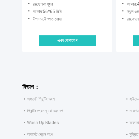
56x65mm
রঙ:হালকা ধূসর
আকার:4
আকার:56*65 মিমি
স্থূল ও
উপাদান:ইস্পাত লোহা
রঙ:কাল
এখন যোগাযোগ
বিভাগ：
অফসেট প্রিন্টিং অংশ
হাইডেলব
প্রিন্টিং প্রেস খুচরা যন্ত্রাংশ
সাকশন 
Wash Up Blades
অফসেট 
অফসেট প্রেস অংশ
মুদ্রিত