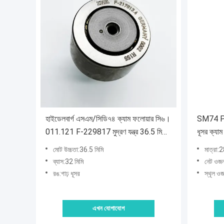
হাইডেলবার্গ এসএম/সিডি৭৪ ক্যাম ফলোয়ার সি৬।
SM74 PM7
011.121 F-229817 মুদ্রণ যন্ত্র 36.5 মিমি
ধূসর ক্যা
মোট উচ্চতা সঙ্গে লেয়ার
মোট উচ্চতা:36.5 মিমি
মাত্রা
ব্যাস:32 মিমি
নেট ওজন
রঙ:গাঢ় ধূসর
স্থূল ও
এখন যোগাযোগ