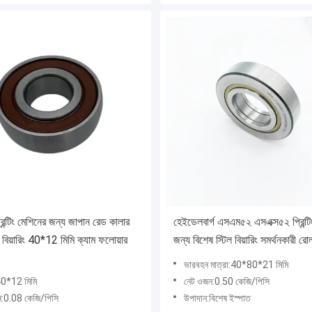
িন্টিং মেশিনের জন্য জাপান রেড কালার
হেইডেলবার্গ এসএম৫২ এসএক্স৫২ প্রিন্টি
 বিয়ারিং 40*12 মিমি ক্যাম ফলোয়ার
জন্য বিশেষ স্টিল বিয়ারিং সমর্থনকারী রো
৪০x৮০x২১এমএম
ভারবহন মাত্রা:40*80*21 মিমি
0*12 মিমি
নেট ওজন:0.50 কেজি/পিসি
ন:0.08 কেজি/পিসি
উপাদান:বিশেষ ইস্পাত