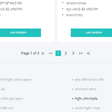
0*18*44.5 মিমি
নাম:ক্যাম ফলোয়ার
জন:0.42 কেজি/পিসি
স্থূল ওজন:0.43 কেজি/পিসি
ো
উপাদান:ইস্পাত
এখন যোগাযোগ
এখন যোগাযোগ
Page 1 of 3
|<
<<
1
2
3
>>
>|
ার্গ প্রিন্টিং মেশিনের যন্ত্রাংশ
মুলার মার্টিনি রিপেয়ার পার্টস
বেল্ট
হাইডেলবার্গ মোটরস
মেশিন খুচরা যন্ত্রাংশ
প্রিন্টিং মেশিন বিয়ারিং
 সার্কিট বোর্ড
অফসেট প্রিন্টিং স্পেয়ার