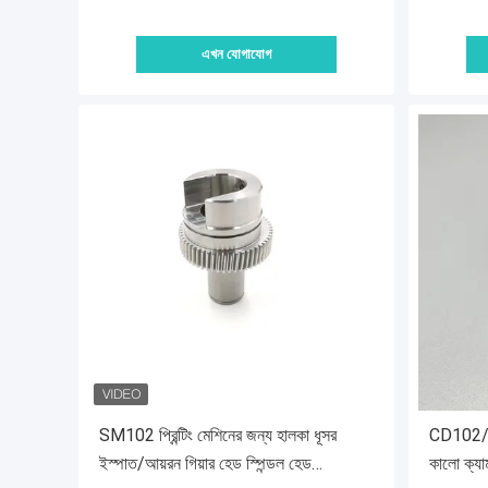
এখন যোগাযোগ
SM102 প্রিন্টিং মেশিনের জন্য হালকা ধূসর
CD102/XL
ইস্পাত/আয়রন গিয়ার হেড স্পিন্ডল হেড
কালো ক্যা