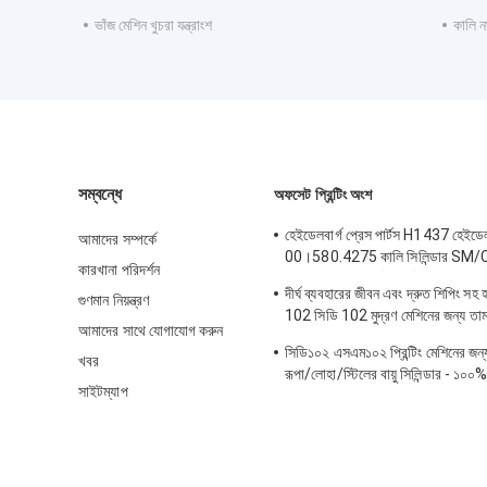
ভাঁজ মেশিন খুচরা যন্ত্রাংশ
কালি ন
সম্বন্ধে
অফসেট প্রিন্টিং অংশ
হেইডেলবার্গ প্রেস পার্টস H1437 হেইডেলবা
আমাদের সম্পর্কে
00।580.4275 কালি সিলিন্ডার SM
কারখানা পরিদর্শন
SM74/52 অফসেট প্রিন্টিং
দীর্ঘ ব্যবহারের জীবন এবং দ্রুত শিপিং সহ
গুণমান নিয়ন্ত্রণ
102 সিডি 102 মুদ্রণ মেশিনের জন্য তামা
আমাদের সাথে যোগাযোগ করুন
ভালভ
সিডি১০২ এসএম১০২ প্রিন্টিং মেশিনের জন্য 
খবর
রূপা/লোহা/স্টিলের বায়ু সিলিন্ডার - ১০০%
সাইটম্যাপ
বায়ুসংক্রান্ত সিলিন্ডার