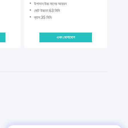
মিমি ব্যাসের সাথে
উপাদান:উচ্চ মানের আয়রন
মোট উচ্চতা:63 মিমি
ব্যাস:35 মিমি
এখন যোগাযোগ