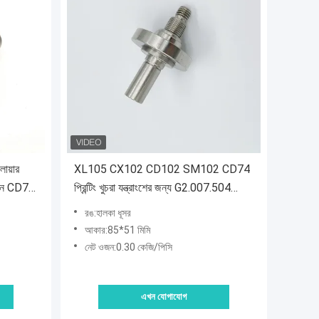
লোয়ার
XL105 CX102 CD102 SM102 CD74
দান CD74
প্রিন্টিং খুচরা যন্ত্রাংশের জন্য G2.007.504
য
হালকা ধূসর বুশিং স্ক্রু 85x51mm
রঙ:হালকা ধূসর
আকার:85*51 মিমি
নেট ওজন:0.30 কেজি/পিসি
এখন যোগাযোগ