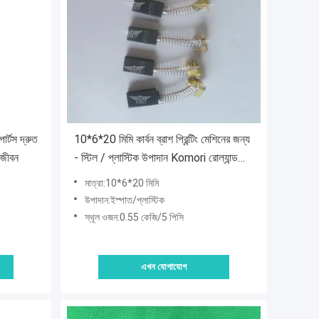
ার্টস দ্রুত
10*6*20 মিমি কার্বন ব্রাশ প্রিন্টিং মেশিনের জন্য
া জীবন
- স্টিল / প্লাস্টিক উপাদান Komori রোল্যান্ড
সঙ্গে সামঞ্জস্যপূর্ণ
মাত্রা:10*6*20 মিমি
উপাদান:ইস্পাত/প্লাস্টিক
স্থূল ওজন:0.55 কেজি/5 পিসি
এখন যোগাযোগ