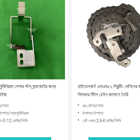
ুমিনিয়াম পেপার স্টপ ব্র্যাকেটের জন্য
হাইডেলবার্গ এসএম৫২ প্রিন্টিং মেশিনের 
ড সাইজ
সিলভার স্টিল চেইন জাপানে তৈরি
য/সাদা
রঙ:রৌপ্য/সাদা
স্পাত/অ্যালুমিনিয়াম
উপাদান:ইস্পাত
জন:0.12 কেজি/পিসি
নেট ওজন:2.64 কেজি/পিসি