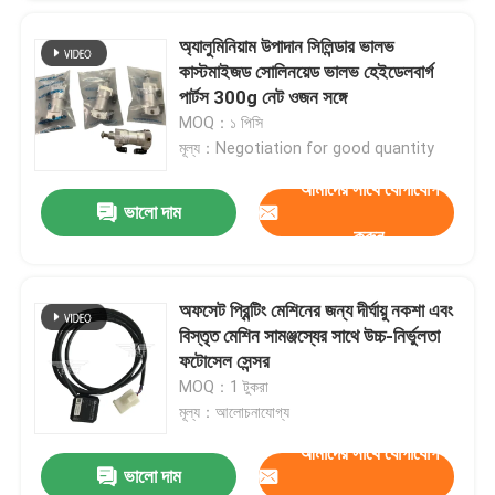
অ্যালুমিনিয়াম উপাদান সিলিন্ডার ভালভ
কাস্টমাইজড সোলিনয়েড ভালভ হেইডেলবার্গ
পার্টস 300g নেট ওজন সঙ্গে
MOQ：১ পিসি
মূল্য：Negotiation for good quantity
আমাদের সাথে যোগাযোগ
ভালো দাম
করুন
অফসেট প্রিন্টিং মেশিনের জন্য দীর্ঘায়ু নকশা এবং
বিস্তৃত মেশিন সামঞ্জস্যের সাথে উচ্চ-নির্ভুলতা
ফটোসেল সেন্সর
MOQ：1 টুকরা
মূল্য：আলোচনাযোগ্য
আমাদের সাথে যোগাযোগ
ভালো দাম