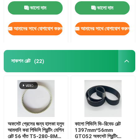
খুচরা যন্ত্রাংশ
ভালো দাম
ভালো দাম
আমাদের সাথে যোগাযোগ করুন
আমাদের সাথে যোগাযোগ করুন
সাকশন বেল্ট
(22)
অফসেট প্রেসের জন্য হালকা হলুদ
কালো পিভিসি ভি-রিবেড বেল্ট
আমদানি করা পিভিসি প্রিন্টিং মেশিন
1397mm*56mm
বেল্ট 56 দাঁত T5-280-8MM
GTO52 অফসেট প্রিন্টিং