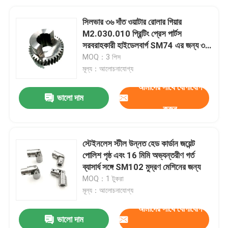
সিলভার ৩৬ দাঁত ওয়াটার রোলার গিয়ার
M2.030.010 প্রিন্টিং প্রেস পার্টস
সরবরাহকারী হাইডেলবার্গ SM74 এর জন্য ৩
পিস
MOQ：3 পিস
মূল্য：আলোচনাযোগ্য
আমাদের সাথে যোগাযোগ
ভালো দাম
করুন
স্টেইনলেস স্টীল উন্নত হেড কার্ডান জয়েন্ট
পোলিশ পৃষ্ঠ এবং 16 মিমি অভ্যন্তরীণ গর্ত
ব্যাসার্ধ সঙ্গে SM102 মুদ্রণ মেশিনের জন্য
MOQ：1 টুকরা
মূল্য：আলোচনাযোগ্য
আমাদের সাথে যোগাযোগ
ভালো দাম