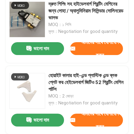
দ্রুত শিপিং সহ হাইডেলবার্গ প্রিন্টিং মেশিনের
জন্য লোহা / অ্যালুমিনিয়াম সিলিন্ডার সোলিনয়েড
ভালভ
MOQ：১ পিসি
মূল্য：Negotiation for good quantity
আমাদের সাথে যোগাযোগ
ভালো দাম
করুন
হোয়াইট কালার হাই-এন্ড প্লাস্টিক এন্ড ব্লক
প্লেট ফর হেইডেলবার্গ জিটিও 52 প্রিন্টিং মেশিন
পার্টস
MOQ：2 জোড়া
মূল্য：Negotiation for good quantity
আমাদের সাথে যোগাযোগ
ভালো দাম
করুন