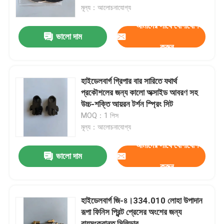
মূল্য：আলোচনাযোগ্য
আমাদের সাথে যোগাযোগ
কারখানা পরিদর্শন
ভালো দাম
করুন
গুণমান নিয়ন্ত্রণ
হাইডেলবার্গ গ্রিপার বার সারিতে যথার্থ
আমাদের সাথে যোগাযোগ করুন
প্রকৌশলের জন্য কালো অক্সাইড আবরণ সহ
উচ্চ-শক্তি আয়রন টর্শন স্প্রিং সিট
MOQ：1 পিস
খবর
মূল্য：আলোচনাযোগ্য
আমাদের সাথে যোগাযোগ
মামলা
ভালো দাম
করুন
ব্লগ
হাইডেলবার্গ জি-৪।334.010 লোহা উপাদান
রূপা ফিনিস প্রিন্ট প্রেসের অংশের জন্য
অফসেট প্রিন্টিং অংশ
বায়ুসংক্রান্ত সিলিন্ডার