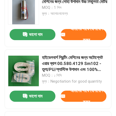
মেশিনের জন্য লোহা উপাদান উচ্চ নির্ভুলতা মোটর
MOQ：1 পিস
প্রিন্টিং মেশিন বিয়ারিং
মূল্য：আলোচনাযোগ্য
আমাদের সাথে যোগাযোগ
অফসেট প্রেস অংশ
ভালো দাম
করুন
মুদ্রিত সার্কিট বোর্ড
হাইডেলবার্গ প্রিন্টিং মেশিনের জন্য অটোপ্লেট
অফসেট প্রিন্টিং স্পেয়ার
এয়ার ব্যাগ 00.580.4129 Sm102 -
তুলা/PU/প্লাস্টিক উপাদান এবং 100%
গুণমানের নিশ্চয়তা
MOQ：১ পিসি
ভাঁজ মেশিন খুচরা যন্ত্রাংশ
মূল্য：Negotiation for good quantity
আমাদের সাথে যোগাযোগ
কালি নালী শেষ ব্লক
ভালো দাম
করুন
রোল্যান্ড প্রিন্টার যন্ত্রাংশ