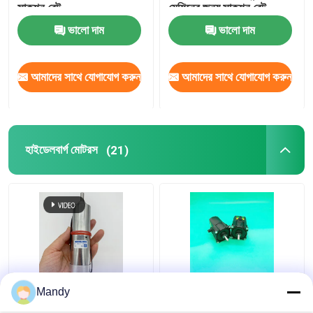
সাকশন বেল্ট
মেশিনের জন্য সাকশন বেল্ট
ভালো দাম
ভালো দাম
আমাদের সাথে যোগাযোগ করুন
আমাদের সাথে যোগাযোগ করুন
হাইডেলবার্গ মোটরস
(21)
সিলভার গিয়ারড মোটর ৬১।
কালো ৬১।144.1121 অফসেট
Mandy
144.1101/02 এসএম/সিডি
প্রিন্টিং মেশিনের জন্য গিয়ারযুক্ত