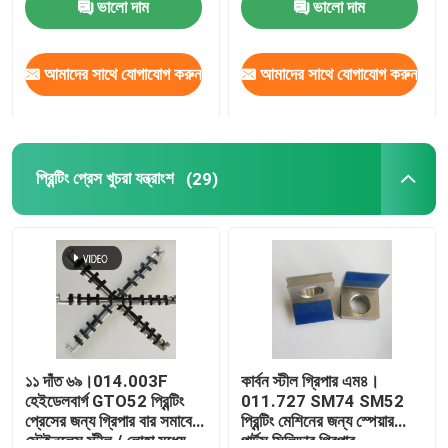
ভালো দাম
ভালো দাম
আমাদের সাথে যোগাযোগ করুন
আমাদের সাথে যোগাযোগ করুন
প্রিন্টিং প্রেস খুচরা যন্ত্রাংশ
(29)
১১ দাঁত ৬৯।014.003F
কার্বন স্টীল গ্রিপার এম৪।
হেইডেলবার্গ GTO52 প্রিন্টিং
011.727 SM74 SM52
প্রেসের জন্য গ্রিপার বার সমাবেশ
প্রিন্টিং মেশিনের জন্য স্পেয়ার
স্টেইনলেস স্টীল / লোহা মধ্যে
পার্টস সিলিন্ডার গ্রিপার