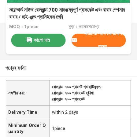
স্ট্যান্ডার্ড সাইজ রোল্যান্ড 700 সামঞ্জস্যপূর্ণ গ্যাসকেট এবং রাবার স্পেসার
রাবার / হাই-এন্ড প্লাস্টিকের তৈরি
MOQ：1piece
মূল্য：আলোচনাযোগ্য
আমাদের সাথে যোগাযোগ
ভালো দাম
করুন
পণ্যের বর্ণনা
রোল্যান্ড ৭০০ গ্যাসেট গ্যারান্টিযুক্ত
,
লক্ষণীয় করা:
রোল্যান্ড ৭০০ গ্যাসকেট সুবিধা
,
রোল্যান্ড ৭০০ গ্যাসকেট
Delivery Time
within 2 days
Minimum Order Q
1piece
uantity