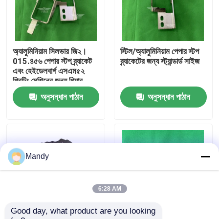
কারখানা পরিদর্শন
অ্যালুমিনিয়াম সিলভার জি২।
স্টিল/অ্যালুমিনিয়াম পেপার স্টপ
গুণমান নিয়ন্ত্রণ
015.৪৫৬ পেপার স্টপ ব্র্যাকেট
ব্র্যাকেটের জন্য স্ট্যান্ডার্ড সাইজ
এবং হেইডেলবার্গ এসএম৫২
প্রিন্টিং মেশিনের জন্য গিয়ার
আমাদের সাথে যোগাযোগ করুন
অনুসন্ধান পাঠান
অনুসন্ধান পাঠান
খবর
মামলা
Mandy
ব্লগ
6:28 AM
Good day, what product are you looking 
অফসেট প্রিন্টিং অংশ