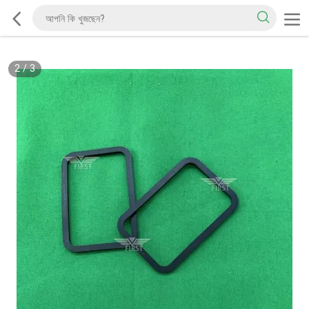
2
/
3