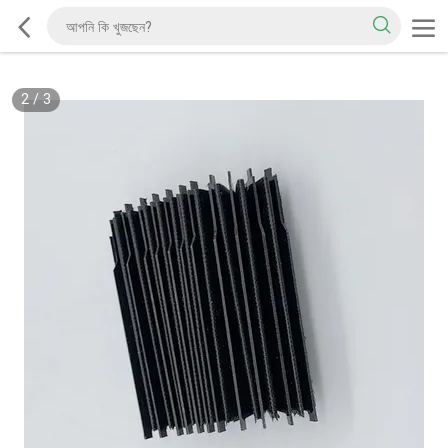
2
/
3