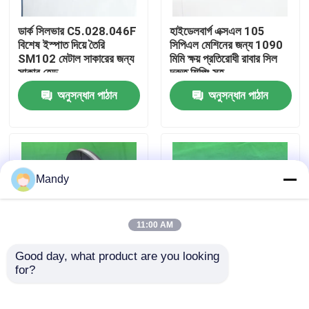
ডার্ক সিলভার C5.028.046F
হাইডেলবার্গ এক্সএল 105
কারখানা পরিদর্শন
বিশেষ ইস্পাত দিয়ে তৈরি
সিপিএল মেশিনের জন্য 1090
SM102 মেটাল সাকারের জন্য
মিমি ক্ষয় প্রতিরোধী রাবার সিল
সাকার হেড
দ্রুত শিপিং সহ
গুণমান নিয়ন্ত্রণ
অনুসন্ধান পাঠান
অনুসন্ধান পাঠান
আমাদের সাথে যোগাযোগ করুন
খবর
Mandy
মামলা
11:00 AM
Good day, what product are you looking 
ব্লগ
for?
রোল্যান্ড ৭০০ এর জন্য ১৯০
অন্ধকার ধূসর পোলিশ পৃষ্ঠের সাথে
মিমি ধাতব ব্রেক ডিস্ক -
রোল্যান্ড 700 এর জন্য উচ্চ কপি
উচ্চমানের রোল্যান্ড পার্টস
মেটাল স্যাকার হেড
অফসেট প্রিন্টিং অংশ