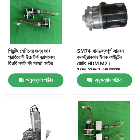
প্রিন্টিং মেশিনের জন্য জারা
SM74 সামঞ্জস্যপূর্ণ আয়রন
প্রতিরোধী উচ্চ টর্ক ব্রাশলেস
কনস্ট্রাকশন ইনক ফাউন্টেন
রিওবি কালি কী সার্ভো মোটর
মোটর HDM M2।
105.3052 এক বছরের
গ্যারান্টি সহ
অনুসন্ধান পাঠান
অনুসন্ধান পাঠান
বাড়ি
পণ্য
আমাদের সম্পর্কে