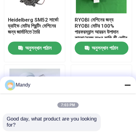
কারখানা পরিদর্শন
Heidelberg SM52 সার্ভো
RYOBI মেশিনের জন্য
ড্রাইভ মোটর প্রিন্টিং মেশিনের
RYOBI মোটর 100%
জন্য জার্মানিতে তৈরি
পারফরম্যান্স আয়রন উপাদান
গুণমান নিয়ন্ত্রণ
কালো/সবুজ রঙের কালি কী মোটর
অনুসন্ধান পাঠান
অনুসন্ধান পাঠান
আমাদের সাথে যোগাযোগ করুন
খবর
Mandy
মামলা
7:03 PM
ব্লগ
Good day, what product are you looking 
for?
ধূসর লোহার বায়ু ফ্যান এল২।
1অফসেট প্রিন্টিং মেশিনের
179.১৫০১ এসএম৫২ জিটিও
জন্য.5Nm কালো গিয়ারযুক্ত
অফসেট প্রিন্টিং অংশ