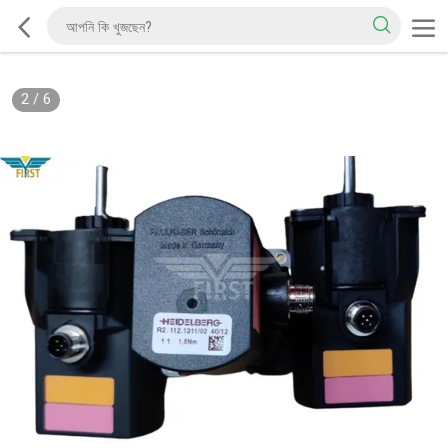
2
/
6