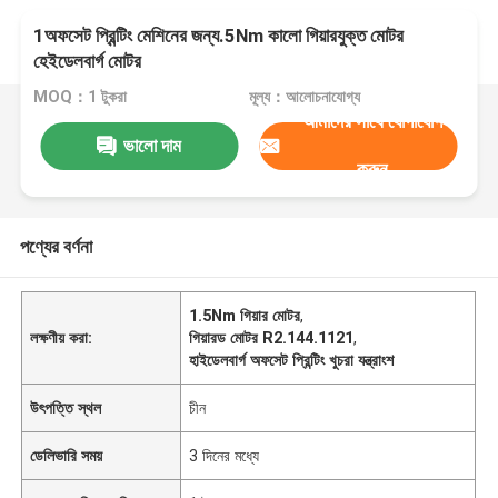
1অফসেট প্রিন্টিং মেশিনের জন্য.5Nm কালো গিয়ারযুক্ত মোটর
হেইডেলবার্গ মোটর
MOQ：1 টুকরা
মূল্য：আলোচনাযোগ্য
আমাদের সাথে যোগাযোগ
ভালো দাম
করুন
পণ্যের বর্ণনা
1.5Nm গিয়ার মোটর
,
লক্ষণীয় করা:
গিয়ারড মোটর R2.144.1121
,
হাইডেলবার্গ অফসেট প্রিন্টিং খুচরা যন্ত্রাংশ
উৎপত্তি স্থল
চীন
ডেলিভারি সময়
3 দিনের মধ্যে