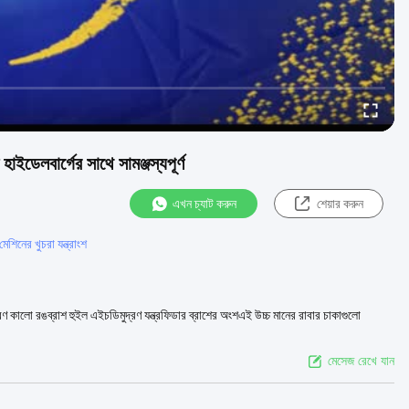
হাইডেলবার্গের সাথে সামঞ্জস্যপূর্ণ
এখন চ্যাট করুন
শেয়ার করুন
মেশিনের খুচরা যন্ত্রাংশ
িবরণ কালো রঙব্রাশ হুইল এইচডিমুদ্রণ যন্ত্রফিডার ব্রাশের অংশএই উচ্চ মানের রাবার চাকাগুলো
মেসেজ রেখে যান