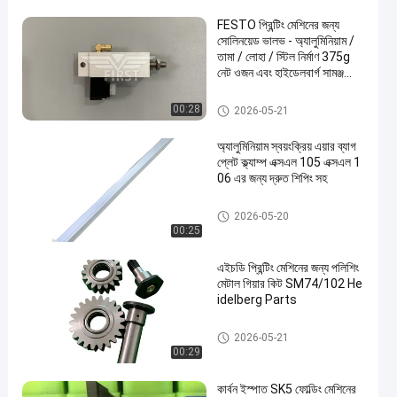
FESTO প্রিন্টিং মেশিনের জন্য
সোলিনয়েড ভালভ - অ্যালুমিনিয়াম /
তামা / লোহা / স্টিল নির্মাণ 375g
নেট ওজন এবং হাইডেলবার্গ সামঞ্জস্যের
সাথে
অফসেট মেশিন খুচরা যন্ত্রাংশ
00:28
2026-05-21
অ্যালুমিনিয়াম স্বয়ংক্রিয় এয়ার ব্যাগ
প্লেট ক্ল্যাম্প এক্সএল 105 এক্সএল 1
06 এর জন্য দ্রুত শিপিং সহ
অফসেট মেশিন খুচরা যন্ত্রাংশ
2026-05-20
00:25
এইচডি প্রিন্টিং মেশিনের জন্য পলিশিং
মেটাল গিয়ার কিট SM74/102 He
idelberg Parts
অফসেট মেশিন খুচরা যন্ত্রাংশ
2026-05-21
00:29
কার্বন ইস্পাত SK5 ফোল্ডিং মেশিনের