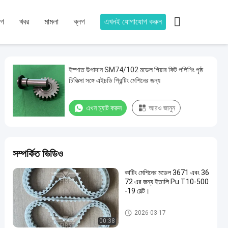

োগ
খবর
মামলা
ব্লগ
এখনই যোগাযোগ করুন
ইস্পাত উপাদান SM74/102 মডেল গিয়ার কিট পলিশিং পৃষ্ঠ
চিকিত্সা সঙ্গে এইচডি প্রিন্টিং মেশিনের জন্য
এখন চ্যাট করুন
আরও জানুন
সম্পর্কিত ভিডিও
কাটিং মেশিনের মডেল 3671 এবং 36
72 এর জন্য ইতালি Pu T10-500
-19 বেল্ট।
অফসেট মেশিন খুচরা যন্ত্রাংশ
2026-03-17
00:38