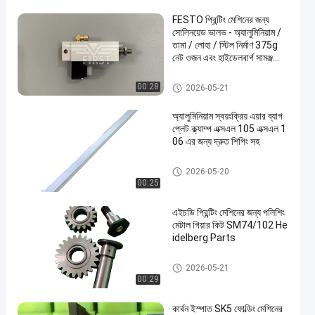
FESTO প্রিন্টিং মেশিনের জন্য
সোলিনয়েড ভালভ - অ্যালুমিনিয়াম /
তামা / লোহা / স্টিল নির্মাণ 375g
নেট ওজন এবং হাইডেলবার্গ সামঞ্জস্যের
সাথে
অফসেট মেশিন খুচরা যন্ত্রাংশ
00:28
2026-05-21
অ্যালুমিনিয়াম স্বয়ংক্রিয় এয়ার ব্যাগ
প্লেট ক্ল্যাম্প এক্সএল 105 এক্সএল 1
06 এর জন্য দ্রুত শিপিং সহ
অফসেট মেশিন খুচরা যন্ত্রাংশ
2026-05-20
00:25
এইচডি প্রিন্টিং মেশিনের জন্য পলিশিং
মেটাল গিয়ার কিট SM74/102 He
idelberg Parts
অফসেট মেশিন খুচরা যন্ত্রাংশ
2026-05-21
00:29
কার্বন ইস্পাত SK5 ফোল্ডিং মেশিনের