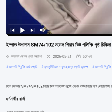
ইস্পাত উপাদান SM74/102 মডেল গিয়ার কিট পলিশিং পৃষ্ঠ চিকিত্সা সঙ
অফসেট মেশিন খুচরা যন্ত্রাংশ
2026-05-21
50 ভিউ
#
অফসেট প্রিন্টিং অটোপ্লেট
#
অ্যালুমিনিয়াম বায়ুসংক্রান্ত প্লেট ক্ল্যাম্প
#
অফসেট প্রিন্টিং 
স্টিল সিলভার SM74 SM102 গিয়ার কিট অফসেট প্রিন্টিং মেশিন পার্টস গিয়ার হাই কোয়ালিটির 
জন্য ডিজাইন করা হয়েছে। এই গি...
আরও দেখুন
দর্শনার্থীর বার্তা