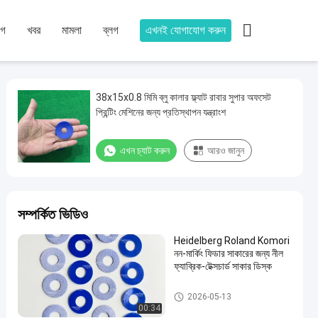

োগ
খবর
মামলা
ব্লগ
এখনই যোগাযোগ করুন
38x15x0.8 মিমি ব্লু কালার ফ্ল্যাট রাবার সুপার অফসেট
প্রিন্টিং মেশিনের জন্য প্রতিস্থাপন যন্ত্রাংশ
এখন চ্যাট করুন
আরও জানুন
সম্পর্কিত ভিডিও
Heidelberg Roland Komori
নন-মার্কিং ফিডার সাকারের জন্য নীল
ফ্যাব্রিক-টেক্সচার্ড সাকার ডিস্ক
অফসেট প্রিন্টিং স্পেয়ার
2026-05-13
00:34