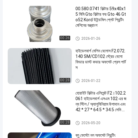
00.580.0741 ফিল্টার 59x40x1
5 মিমি Gto ফিল্টার ফর Gto 46 Gt
o52 Kord উইন্ডমিল প্লেট প্রিন্টিং
মেশিনের যন্ত্রাংশ
অফসেট প্রিন্টিং স্পেয়ার
00:26
2026-01-26
হাইডেলবার্গ মেশিন বেলোস F2.072.
140 SM/CD102 স্ট্রেচ বেলো
ফিডার ডাস্ট কভার অফসেট প্রেস পার্ট
স
অফসেট প্রেস অংশ
00:28
2026-01-22
হোয়াইট ফিল্টার এলিমেন্ট F2।102.2
061 হাইডেলবার্গ এসএম 102 এর জ
ন্য স্টিল / অ্যালুমিনিয়াম উপাদান এবং
42 * 27 * 64.5 * 34.5 সেমি আ
কার
অফসেট প্রিন্টিং স্পেয়ার
00:28
2026-05-20
ব্লু ফেস্টো নল অফসেট প্রিন্টিং