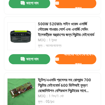
ভালো দাম
করুন
500W 520Wh সাইন ওয়েভ এনার্জি
স্টোরেজ পাওয়ার সোর্স এবং এনার্জি সেভিং
ইলেকট্রিক যন্ত্রাংশের জন্য প্রিন্টার মেইনবোর্ড
MOQ：1 টুকরা
মূল্য：আলোচনাযোগ্য
আমাদের সাথে যোগাযোগ
ভালো দাম
করুন
ইন্টেল/এএমডি প্রসেসর সহ রোল্যান্ড 700
প্রিন্টার মেইনবোর্ড 600 ডিপিআই মুদ্রণ
রেজোলিউশন বেশিরভাগ প্রিন্টারের সাথে
সামঞ্জস্যপূর্ণ
MOQ：1 পিস/1 সেট
মূল্য：0$/pc