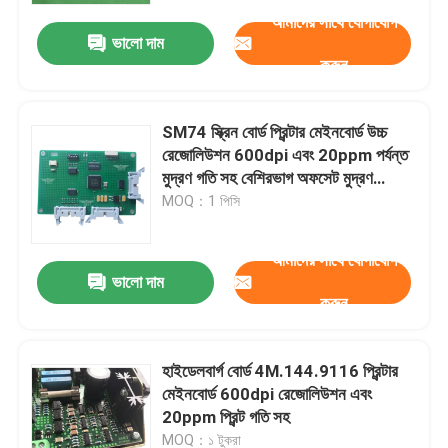
আমাদের সাথে যোগাযোগ
ভালো দাম
করুন
SM74 স্ক্রিন বোর্ড প্রিন্টার মেইনবোর্ড উচ্চ
রেজোলিউশন 600dpi এবং 20ppm পর্যন্ত
মুদ্রণ গতি সহ বেশিরভাগ অফসেট মুদ্রণ
যন্ত্রপাতিগুলির সাথে সামঞ্জস্যপূর্ণ
MOQ：1 পিসি
আমাদের সাথে যোগাযোগ
ভালো দাম
করুন
বাড়ি
হাইডেলবার্গ বোর্ড 4M.144.9116 প্রিন্টার
পণ্য
মেইনবোর্ড 600dpi রেজোলিউশন এবং
20ppm প্রিন্ট গতি সহ
আমাদের সম্পর্কে
MOQ：১ টুকরা