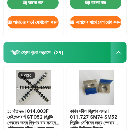
ভালো দাম
ভালো দাম
আমাদের সাথে যোগাযোগ করুন
আমাদের সাথে যোগাযোগ করুন
প্রিন্টিং প্রেস খুচরা যন্ত্রাংশ
(29)
১১ দাঁত ৬৯।014.003F
কার্বন স্টীল গ্রিপার এম৪।
হেইডেলবার্গ GTO52 প্রিন্টিং
011.727 SM74 SM52
প্রেসের জন্য গ্রিপার বার সমাবেশ
প্রিন্টিং মেশিনের জন্য স্পেয়ার
স্টেইনলেস স্টীল / লোহা মধ্যে
পার্টস সিলিন্ডার গ্রিপার