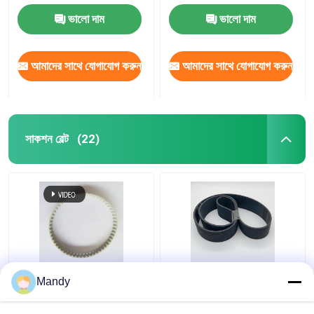
খুচরা যন্ত্রাংশ
ভালো দাম
ভালো দাম
আমাদের সাথে যোগাযোগ করুন
আমাদের সাথে যোগাযোগ করুন
সাকশন বেল্ট
(22)
অফসেট প্রেসের জন্য হালকা হলুদ
কালো পিভিসি ভি-রিবেড বেল্ট
Mandy
আমদানি করা পিভিসি প্রিন্টিং মেশিন
1397mm*56mm
বেল্ট 56 দাঁত T5-280-8MM
GTO52 অফসেট প্রিন্টিং