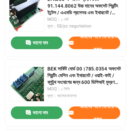
91.144.8062 উচ্চ মানের অফসেট প্রিন্টিং
ইন্টেল / এএমডি প্রসেসর এবং ইথারনেট /
প্রিন্টিং মেশিন বিয়ারিং
ওয়াই-ফাই / ব্লুটুথ সংযোগ সহ
MOQ：১ সেট
মূল্য：0$/pc negotiation
অফসেট প্রেস অংশ
আমাদের সাথে যোগাযোগ
ভালো দাম
করুন
মুদ্রিত সার্কিট বোর্ড
BEK সার্কিট বোর্ড 00।785.0354 অফসেট
অফসেট প্রিন্টিং স্পেয়ার
প্রিন্টিং মেশিন এবং ইথারনেট / ওয়াই-ফাই /
ব্লুটুথ সংযোগের জন্য 600 ডিপিআই মুদ্রণ
ভাঁজ মেশিন খুচরা যন্ত্রাংশ
রেজোলিউশন সহ প্রধান বোর্ড
MOQ：১ পিসি
মূল্য：আলোচনাযোগ্য
আমাদের সাথে যোগাযোগ
কালি নালী শেষ ব্লক
ভালো দাম
করুন
রোল্যান্ড প্রিন্টার যন্ত্রাংশ