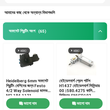
আমাদের কাছ থেকে অন্যান্য বিভাগগুলি
অফসেট প্রিন্টিং অংশ
(65)
Heidelberg 6mm অফসেট
হেইডেলবার্গ প্রেস পার্টস
প্রিন্টিং মেশিনের জন্য Festo
H1437 হেইডেলবার্গ সিলিন্ডার
4/2 Way Solenoid ভালভ
00।580.4275 কালি
M2.184.1121
সিলিন্ডার SM/CD102
SM74/52 অফসেট প্রিন্টিং
ভালো দাম
ভালো দাম