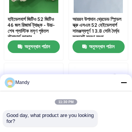
কারখানা পরিদর্শন
হাইডেলবার্গ জিটিও 52 জিটিও
আয়রন উপাদান থ্রেডেড স্পিন্ডল
46 জল রিজার্ভ ট্যাঙ্ক - উচ্চ-
স্ক্রু এসএম 52 হেইডেলবার্গ
শেষ প্লাস্টিক মসৃণ পৃষ্ঠতল
সামঞ্জস্যপূর্ণ 13.8 সেমি দৈর্ঘ্য
গুণমান নিয়ন্ত্রণ
স্ট্যান্ডার্ড আকার
অফসেট মুদ্রণ অংশ
অনুসন্ধান পাঠান
অনুসন্ধান পাঠান
আমাদের সাথে যোগাযোগ করুন
খবর
Mandy
মামলা
11:30 PM
ব্লগ
Good day, what product are you looking 
for?
পলিশিং সারফেস সহ স্টেইনলেস
এক্সএল 75 সিডি 74 অফসেট
স্টীল CD102 এয়ার
প্রিন্টিং মেশিনের জন্য রুক্ষ পৃষ্ঠ
অফসেট প্রিন্টিং অংশ