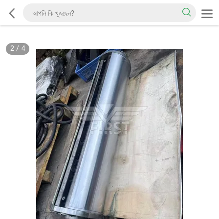
2
/
4