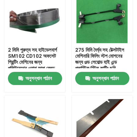
2 মিমি পুরুত্ব সহ হাইডেলবার্গ
275 মিমি দৈর্ঘ্য সহ টেক্সটাইল
SM102 CD102 অফসেট
মেশিনারি ফিলিং স্টপ মোশনের
প্রিন্টিং মেশিনের জন্য
জন্য ওল্ড লেবোল্ড হাই এন্ড
পলিউরেথেন ওয়াশ আপ ব্লেড
প্লাস্টিক/স্টিল কাটিং ছুরি
অনুসন্ধান পাঠান
অনুসন্ধান পাঠান
বাড়ি
পণ্য
আমাদের সম্পর্কে