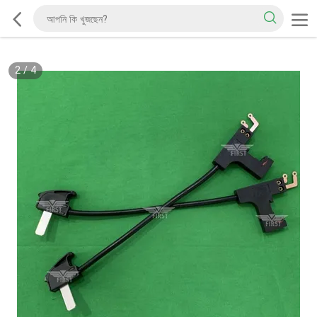
2
/
4