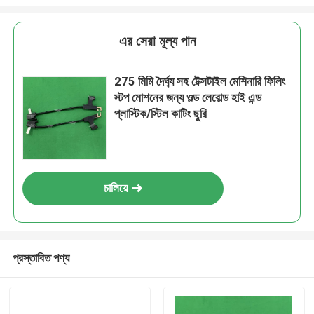
এর সেরা মূল্য পান
275 মিমি দৈর্ঘ্য সহ টেক্সটাইল মেশিনারি ফিলিং
স্টপ মোশনের জন্য ওল্ড লেবোল্ড হাই এন্ড
প্লাস্টিক/স্টিল কাটিং ছুরি
চালিয়ে
প্রস্তাবিত পণ্য