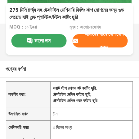
275 মিমি দৈর্ঘ্য সহ টেক্সটাইল মেশিনারি ফিলিং স্টপ মোশনের জন্য ওল্ড
লেবোল্ড হাই এন্ড প্লাস্টিক/স্টিল কাটিং ছুরি
MOQ：১০ টুকরা
মূল্য：আলোচনাযোগ্য
আমাদের সাথে যোগাযোগ
ভালো দাম
করুন
পণ্যের বর্ণনা
ভরাট স্টপ মোশন হট কাটিং ছুরি
,
লক্ষণীয় করা:
টেক্সটাইল মেশিন কাটার ছুরি
,
টেক্সটাইল মেশিন গরম কাটার ছুরি
উৎপত্তি স্থল
চীন
ডেলিভারি সময়
৩ দিনের মধ্যে