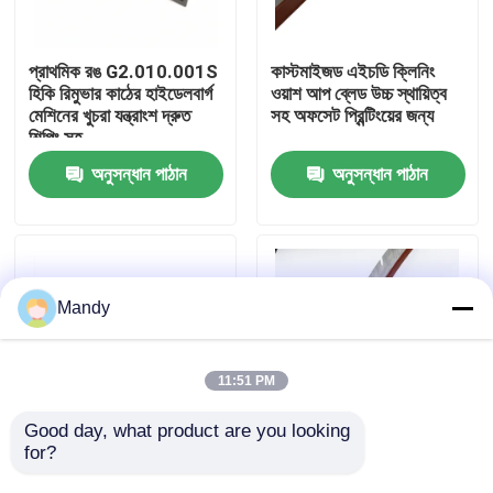
কারখানা পরিদর্শন
প্রাথমিক রঙ G2.010.001S
কাস্টমাইজড এইচডি ক্লিনিং
হিকি রিমুভার কাঠের হাইডেলবার্গ
ওয়াশ আপ ব্লেড উচ্চ স্থায়িত্ব
মেশিনের খুচরা যন্ত্রাংশ দ্রুত
সহ অফসেট প্রিন্টিংয়ের জন্য
গুণমান নিয়ন্ত্রণ
শিপিং সহ
অনুসন্ধান পাঠান
অনুসন্ধান পাঠান
আমাদের সাথে যোগাযোগ করুন
খবর
Mandy
মামলা
11:51 PM
ব্লগ
Good day, what product are you looking 
for?
ইন্ডাস্ট্রিয়াল হাই-এন্ড রাবার/স্টিল
এইচডি আয়তক্ষেত্রাকার ওয়াশ
ওয়াশ আপ ব্লেড
আপ ব্লেডস এল২।010.403
অফসেট প্রিন্টিং অংশ