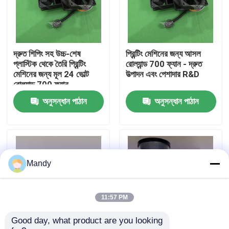
কারখানা পরিদর্শন
দ্রুত শিপিং সহ উচ্চ-শেষ
প্রিন্টিং মেশিনের জন্য আসল
গুণমান নিয়ন্ত্রণ
প্লাস্টিক থেকে তৈরি প্রিন্টিং
রোল্যান্ড 700 ফ্যান - দ্রুত
মেশিনের জন্য মূল 24 ভোল্ট
উত্পাদন এবং পেশাদার R&D
রোল্যান্ড 700 ফ্যান
আমাদের সাথে যোগাযোগ করুন
অনুসন্ধান পাঠান
অনুসন্ধান পাঠান
খবর
মামলা
Mandy
ব্লগ
11:57 PM
Good day, what product are you looking 
অফসেট প্রিন্টিং অংশ