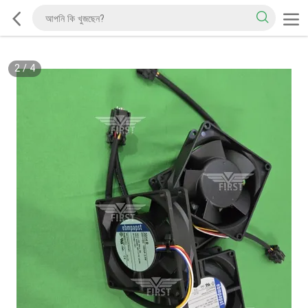
2
/
4