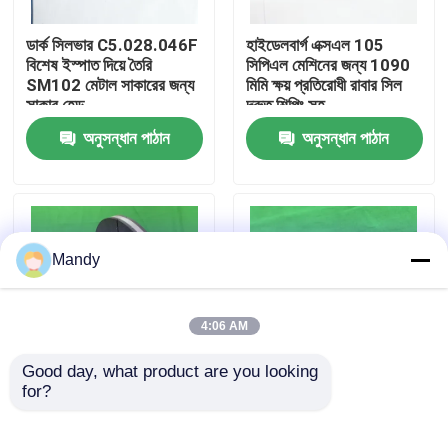
ডার্ক সিলভার C5.028.046F
হাইডেলবার্গ এক্সএল 105
কারখানা পরিদর্শন
বিশেষ ইস্পাত দিয়ে তৈরি
সিপিএল মেশিনের জন্য 1090
SM102 মেটাল সাকারের জন্য
মিমি ক্ষয় প্রতিরোধী রাবার সিল
সাকার হেড
দ্রুত শিপিং সহ
গুণমান নিয়ন্ত্রণ
অনুসন্ধান পাঠান
অনুসন্ধান পাঠান
আমাদের সাথে যোগাযোগ করুন
খবর
Mandy
মামলা
4:06 AM
Good day, what product are you looking 
ব্লগ
for?
রোল্যান্ড ৭০০ এর জন্য ১৯০
অন্ধকার ধূসর পোলিশ পৃষ্ঠের সাথে
মিমি ধাতব ব্রেক ডিস্ক -
রোল্যান্ড 700 এর জন্য উচ্চ কপি
উচ্চমানের রোল্যান্ড পার্টস
মেটাল স্যাকার হেড
অফসেট প্রিন্টিং অংশ