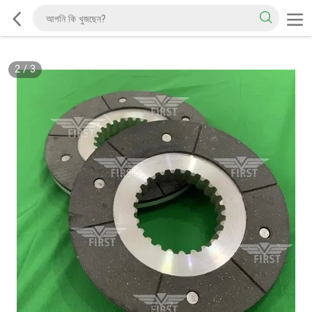
2
/
3