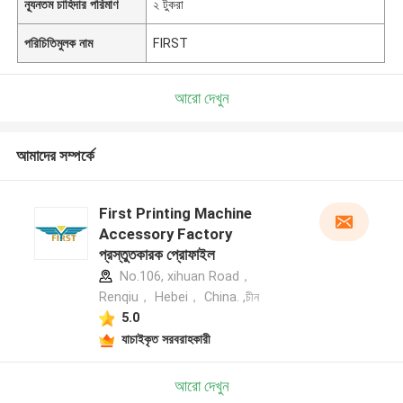
ন্যূনতম চাহিদার পরিমাণ
২ টুকরা
পরিচিতিমুলক নাম
FIRST
আরো দেখুন
আমাদের সম্পর্কে
First Printing Machine
Accessory Factory
প্রস্তুতকারক প্রোফাইল
No.106, xihuan Road，
Renqiu， Hebei， China. ,চীন
5.0
যাচাইকৃত সরবরাহকারী
আরো দেখুন