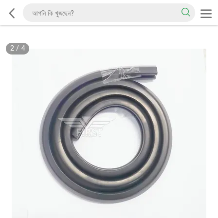
2
/
4