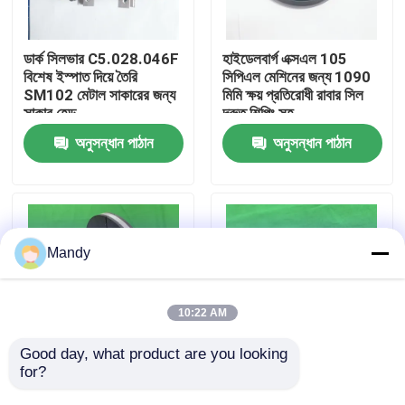
কারখানা পরিদর্শন
ডার্ক সিলভার C5.028.046F
হাইডেলবার্গ এক্সএল 105
বিশেষ ইস্পাত দিয়ে তৈরি
সিপিএল মেশিনের জন্য 1090
SM102 মেটাল সাকারের জন্য
মিমি ক্ষয় প্রতিরোধী রাবার সিল
গুণমান নিয়ন্ত্রণ
সাকার হেড
দ্রুত শিপিং সহ
অনুসন্ধান পাঠান
অনুসন্ধান পাঠান
আমাদের সাথে যোগাযোগ করুন
খবর
Mandy
মামলা
10:22 AM
ব্লগ
Good day, what product are you looking 
for?
রোল্যান্ড ৭০০ এর জন্য ১৯০
অন্ধকার ধূসর পোলিশ পৃষ্ঠের সাথে
মিমি ধাতব ব্রেক ডিস্ক -
রোল্যান্ড 700 এর জন্য উচ্চ কপি
অফসেট প্রিন্টিং অংশ