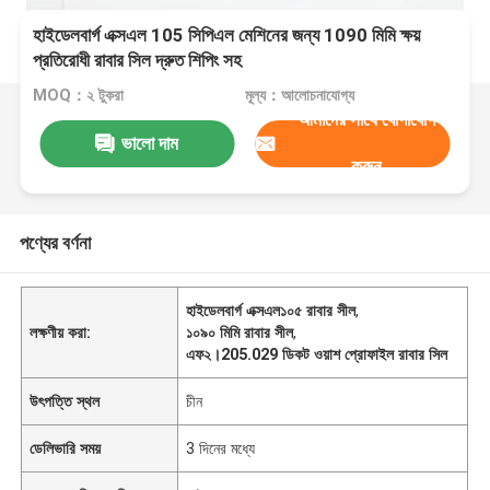
হাইডেলবার্গ এক্সএল 105 সিপিএল মেশিনের জন্য 1090 মিমি ক্ষয়
প্রতিরোধী রাবার সিল দ্রুত শিপিং সহ
MOQ：২ টুকরা
মূল্য：আলোচনাযোগ্য
আমাদের সাথে যোগাযোগ
ভালো দাম
করুন
পণ্যের বর্ণনা
হাইডেলবার্গ এক্সএল১০৫ রাবার সীল
,
লক্ষণীয় করা:
১০৯০ মিমি রাবার সীল
,
এফ২।205.029 ডিকট ওয়াশ প্রোফাইল রাবার সিল
উৎপত্তি স্থল
চীন
ডেলিভারি সময়
3 দিনের মধ্যে