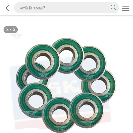
2
/
5