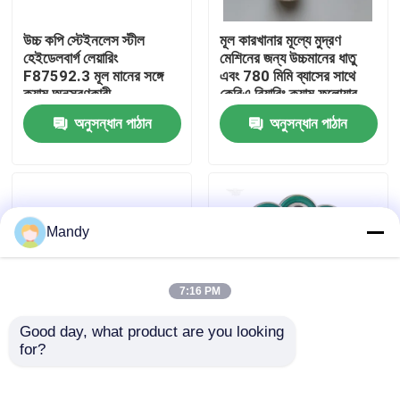
উচ্চ কপি স্টেইনলেস স্টীল
মূল কারখানার মূল্যে মুদ্রণ
কারখানা পরিদর্শন
হেইডেলবার্গ লেয়ারিং
মেশিনের জন্য উচ্চমানের ধাতু
F87592.3 মূল মানের সঙ্গে
এবং 780 মিমি ব্যাসের সাথে
ক্যাম অনুসরণকারী
কেবিএ বিয়ারিং ক্যাম ফলোয়ার
গুণমান নিয়ন্ত্রণ
অনুসন্ধান পাঠান
অনুসন্ধান পাঠান
আমাদের সাথে যোগাযোগ করুন
খবর
Mandy
মামলা
7:16 PM
Good day, what product are you looking 
ব্লগ
for?
CD102 CX102 XL105
হাইডেলবার্গ রোলসের জন্য সবুজ
প্রিন্টিং মেশিনের জন্য
রঙের স্টেইনলেস স্টিল
16x6x20.8mm হালকা ধূসর
এসকেএফ ক্যাম ফলোয়ার বিয়ারিং
অফসেট প্রিন্টিং অংশ