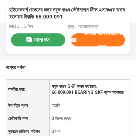
হাইডেলবার্গ রোলসের জন্য সবুজ রঙের স্টেইনলেস স্টিল এসকেএফ ক্যাম
ফলোয়ার বিয়ারিং 66.009.091
MOQ：3 পিস
মূল্য：আলোচনাযোগ্য
আমাদের সাথে যোগাযোগ
ভালো দাম
করুন
পণ্যের বর্ণনা
সবুজ রঙের SKF ক্যাম ফলোয়ার
,
লক্ষণীয় করা:
66.009.091 BEARING SKF ক্যাম ফলোয়ার
উৎপত্তি স্থল
ইতালি
ডেলিভারি সময়
3 দিনের মধ্যে
ন্যূনতম চাহিদার পরিমাণ
3 পিস