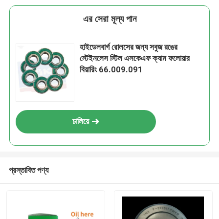
এর সেরা মূল্য পান
হাইডেলবার্গ রোলসের জন্য সবুজ রঙের
স্টেইনলেস স্টিল এসকেএফ ক্যাম ফলোয়ার
বিয়ারিং 66.009.091
চালিয়ে
প্রস্তাবিত পণ্য