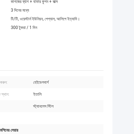
কাগজের ব্যাগ + বাফার কুশন + বাক্স
3 দিনের মধ্যে
টি/টি, ওয়েস্টার্ন ইউনিয়ন, পেপ্যাল, আলিপে ইত্যাদি।
300 টুকরা / 1 দিন
করুন:
হেইডেলবার্গ
 স্থান:
ইতালি
স্ট্যানলেস স্টিল
েশিনের লেয়ার