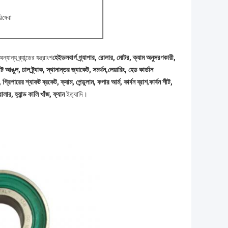
রিষেবা
্যান্য ব্র্যান্ডের যন্ত্রাংশ
হেইডলবার্গ গ্র্যাপার, রোলার, মোটর, ক্যাম অনুসরণকারী,
শীট আঙুল, ঢাল ট্র্যাক, স্থানান্তর জ্যাকেট, সমর্থন,লেয়ারিং, হেড কার্ডান
্রিপারের শ্যাফট ব্রকেট, ক্যাম, পেন্ডুলাম, কপার আর্ম, কার্বন ব্রাশ
,
কার্বন শীট,
োলার, হ্যান্ড কালি খাঁজ, ফ্যান
ইত্যাদি।