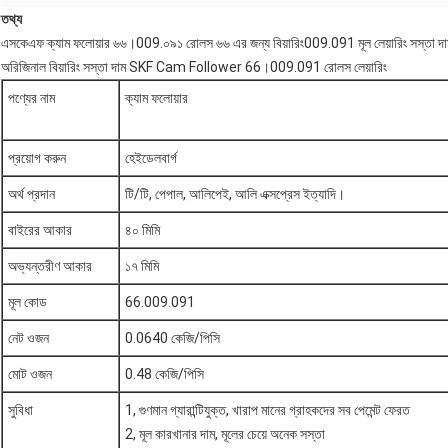
তথ্য
এসকেএফ ক্যাম ফলোয়ার ৬৬।009.০৯১ রোলস ৬৬ এর জন্য বিয়ারিং009.091 মূল লেয়ারিং সস্তা দা
অরিজিনাল বিয়ারিং সস্তা দাম SKF Cam Follower 66।009.091 রোলস লেয়ারিং
পণ্যের নাম
ক্যাম ফলোয়ার
প্রয়োগ করুন
হেইডেলবার্গ
অর্থ প্রদান
টি/টি, পেপাল, আলিপেই, আলি এক্সপ্রেস ইত্যাদি।
বাইরের আকার
৪০ মিমি
অভ্যন্তরীণ আকার
১৭ মিমি
মূল কোড
66.009.091
নেট ওজন
0.0640 কেজি/পিসি
মোট ওজন
0.48 কেজি/পিসি
সুবিধা
1, গুণমান গ্যারান্টিযুক্ত, খারাপ মানের গ্রাহকদের সব পেমেন্ট ফেরত
2, মূল কারখানার দাম, মূলের চেয়ে অনেক সস্তা