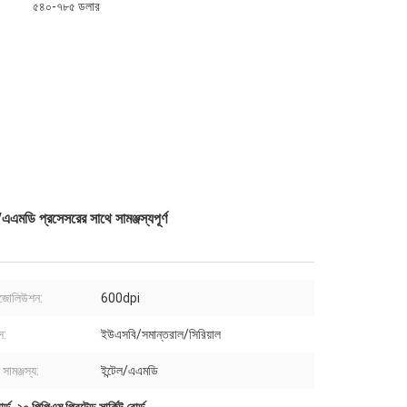
৫৪০-৭৮৫ ডলার
এমডি প্রসেসরের সাথে সামঞ্জস্যপূর্ণ
 রেজোলিউশন:
600dpi
স:
ইউএসবি/সমান্তরাল/সিরিয়াল
সামঞ্জস্য:
ইন্টেল/এএমডি