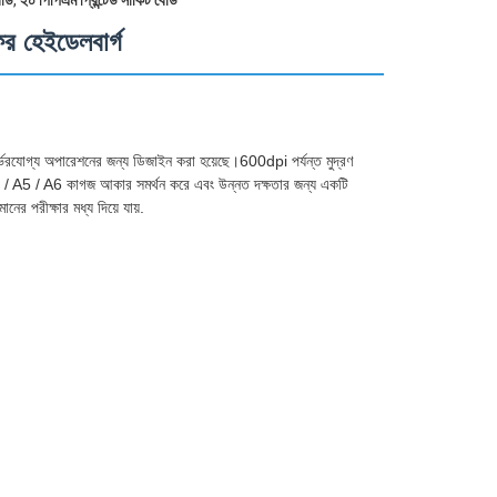
র্ড
,
২০ পিপিএম প্রিন্টেড সার্কিট বোর্ড
ফর হেইডেলবার্গ
িনে নির্ভরযোগ্য অপারেশনের জন্য ডিজাইন করা হয়েছে।600dpi পর্যন্ত মুদ্রণ
ড A4 / A5 / A6 কাগজ আকার সমর্থন করে এবং উন্নত দক্ষতার জন্য একটি
নের পরীক্ষার মধ্য দিয়ে যায়.