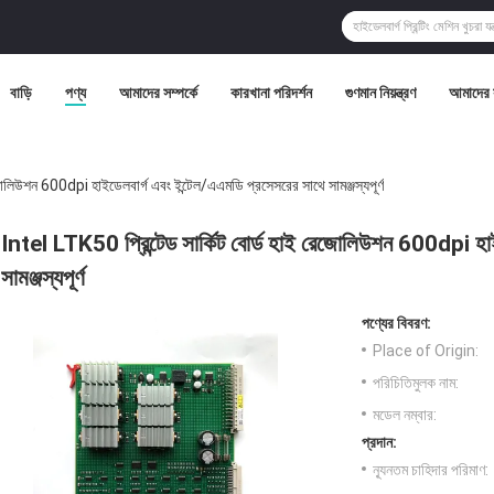
বাড়ি
পণ্য
আমাদের সম্পর্কে
কারখানা পরিদর্শন
গুণমান নিয়ন্ত্রণ
আমাদের 
জোলিউশন 600dpi হাইডেলবার্গ এবং ইন্টেল/এএমডি প্রসেসরের সাথে সামঞ্জস্যপূর্ণ
Intel LTK50 প্রিন্টেড সার্কিট বোর্ড হাই রেজোলিউশন 600dpi হাই
সামঞ্জস্যপূর্ণ
পণ্যের বিবরণ:
Place of Origin:
পরিচিতিমুলক নাম:
মডেল নম্বার:
প্রদান:
ন্যূনতম চাহিদার পরিমাণ: