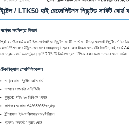
বিশেষভাবে তুলে ধরা:
ইন্টেল প্রিন্টেড সার্কিট বোর্ড
,
উচ্চ রেজোলিউশনের প্রিন্টারের মেইনবো
ইন্টেল / LTK50 হাই রেজোলিউশন প্রিন্টেড সার্কিট বোর্ড 
পণ্যের সংক্ষিপ্ত বিবরণ
প্রিন্টার মেইনবোর্ড একটি উচ্চ-কার্যকারিতা প্রিন্টেড সার্কিট বোর্ড যা বিভিন্ন অফসেট প্রিন্টিং মেশ
রেজোলিউশন এবং উইন্ডোজের সাথে সামঞ্জস্যপূর্ণ, ম্যাক, এবং লিনাক্স অপারেটিং সিস্টেম, এই বোর্
ম্যানল্যান্ড বোর্ড অন্তর্ভুক্ত।প্রতিটি ইউনিট নির্ভরযোগ্যতা নিশ্চিত করার জন্য চালানের আগে কঠোর মা
টেকনিক্যাল স্পেসিফিকেশন
পণ্যের নাম: প্রিন্টার মেইনবোর্ড
পাওয়ার সাপ্লাইঃ এসি/ডিসি
মুদ্রণের গতিঃ ২০ পিপিএম পর্যন্ত
কাগজের আকারঃ A4/A5/A6/অন্যান্য
ইন্টারফেসঃ ইউএসবি/প্যারালাল/সিরিয়াল
প্রকারঃ অফসেট প্রিন্টিং বোর্ড