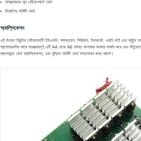
সামঞ্জস্যতাঃ মূল হেইডেলবার্গ বোর্ড
ডিজাইনঃ সার্কিট বোর্ড
অ্যাপ্লিকেশন
এই উন্নত প্রিন্টার মেইনবোর্ডটি ইউএসবি, সমান্তরাল, সিরিয়াল, ইথারনেট, ওয়াই-ফাই এবং ব্লুটুথ 
প্রসেসরগুলির সাথে সামঞ্জস্যপূর্ণ,এটি A4 থেকে A6 পর্যন্ত কাগজের আকার সমর্থন করে এবং উইন্ডোজে
ম্যানল্যান্ড বোর্ড অ্যাপ্লিকেশন, এবং মুদ্রিত সার্কিট বোর্ড বাস্তবায়ন জন্য আদর্শ।