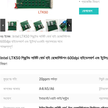
প্যাকেজিং বিবরণ:
যোগাযোগ
বড় ইমেজ :
Intel LTK50 প্রিন্টেড সার্কিট বোর্ড হাই রেজোলিউশন
600dpi হাইডেলবার্গ এবং ইন্টেল/এএমডি প্রসেসরের সাথে
সামঞ্জস্যপূর্ণ
Intel LTK50 প্রিন্টেড সার্কিট বোর্ড হাই রেজোলিউশন 600dpi হাইডেলবার্গ এবং ইন্টেল/এ
বিবরণ
মুদ্রণের গতি:
20ppm পর্যন্ত
প্রিন্ট
কাগজের আকার:
A4/A5/A6
ইন্টারফে
সংযোগ:
ইথারনেট/ওয়াই-ফাই/ব্লুটুথ
প্রসেসর 