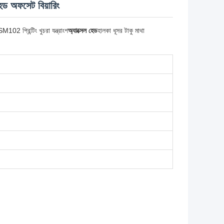
ড অফসেট বিয়ারিং
SM102 প্রিন্টিং খুচরা যন্ত্রাংশ
অ্যাক্সেল হেড
হালকা ধূসর টাকু মাথা