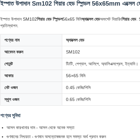
ইস্পাত উপাদান Sm102 গিয়ার হেড স্পিন্ডল 56x65mm এক্সেল হে
ইস্পাত উপাদান SM102
গিয়ার হেড স্পিন্ডল
56x65 মিমি
অ্যাক্সেল হেড
অফসেট বিয়ারিং
গিয়ার হেড
. 
প্রতিস্থাপন.
পণ্যের নাম
অ্যাক্সেল হেড
আবেদন করুন
SM102
পেমেন্ট
টি/টি, পেপ্যাল, আলিপে, অ্যালিএক্সপ্রেস, ইত্যাদি।
আকার
56×65 মিমি
নেট ওজন
0.45 কেজি/পিসি
স্থূল ওজন
0.65 কেজি/পিসি
পণ্যের সুবিধা
আসল কারখানার দাম - আসল থেকে অনেক সস্তা
গুণমানের নিশ্চয়তা - গুণমান অসন্তোষজনক হলে সমস্ত অর্থ প্রদান করুন