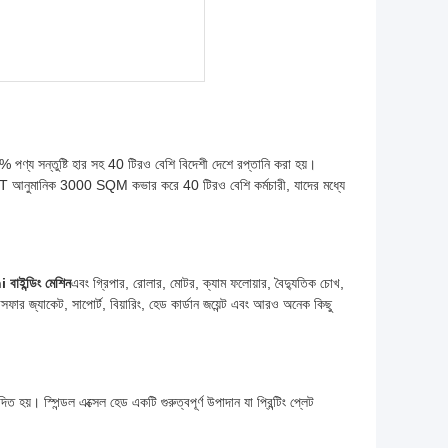
8% পণ্য সন্তুষ্টি হার সহ 40 টিরও বেশি বিদেশী দেশে রপ্তানি করা হয়।
RST আনুমানিক 3000 SQM কভার করে 40 টিরও বেশি কর্মচারী, যাদের মধ্যে
ইন্ডিং মেশিন
এবং গ্রিপার, রোলার, মোটর, ক্যাম ফলোয়ার, বৈদ্যুতিক চোখ,
াক, ট্রান্সফার জ্যাকেট, সাপোর্ট, বিয়ারিং, হেড কার্ডান জয়েন্ট এবং আরও অনেক কিছু
য়। স্পিন্ডল এক্সেল হেড একটি গুরুত্বপূর্ণ উপাদান যা প্রিন্টিং প্লেট