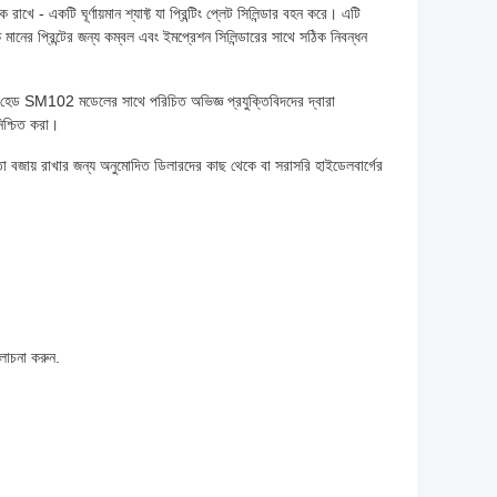
 রাখে - একটি ঘূর্ণায়মান শ্যাফ্ট যা প্রিন্টিং প্লেট সিলিন্ডার বহন করে। এটি
সহ উচ্চ মানের প্রিন্টের জন্য কম্বল এবং ইমপ্রেশন সিলিন্ডারের সাথে সঠিক নিবন্ধন
য়ার হেড SM102 মডেলের সাথে পরিচিত অভিজ্ঞ প্রযুক্তিবিদদের দ্বারা
িশ্চিত করা।
ারিতা বজায় রাখার জন্য অনুমোদিত ডিলারদের কাছ থেকে বা সরাসরি হাইডেলবার্গের
লোচনা করুন.