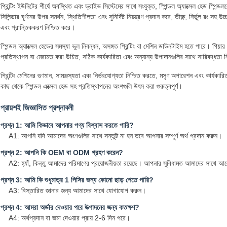
প্রিন্টিং ইউনিটের শীর্ষে অবস্থিত এবং ড্রাইভ সিস্টেমের সাথে সংযুক্ত, স্পিন্ডল অ্যাক্সেল হেড স্পিন্ডলকে
সিলিন্ডার ঘূর্ণনের উপর সমর্থন, স্থিতিশীলতা এবং সুনির্দিষ্ট নিয়ন্ত্রণ প্রদান করে, তীক্ষ্ণ, নির্ভুল রং 
এবং প্রান্তিককরণ নিশ্চিত করে।
স্পিন্ডল অ্যাক্সেল হেডের সমস্যা ভুল নিবন্ধন, অসঙ্গত প্রিন্টিং বা মেশিন ডাউনটাইম হতে পারে। গি
প্রতিস্থাপন বা মেরামত করা উচিত, সঠিক কার্যকারিতা এবং অন্যান্য উপাদানগুলির সাথে সারিবদ্ধতা ন
প্রিন্টিং মেশিনের গুণমান, সামঞ্জস্যতা এবং নির্ভরযোগ্যতা নিশ্চিত করতে, মসৃণ অপারেশন এবং কার্যক
কাছ থেকে স্পিন্ডল এক্সেল হেড সহ প্রতিস্থাপনের অংশগুলি উৎস করা গুরুত্বপূর্ণ।
প্রায়শই জিজ্ঞাসিত প্রশ্নাবলী
প্রশ্ন 1: আমি কিভাবে আপনার পণ্য বিশ্বাস করতে পারি?
A1: আপনি যদি আমাদের অংশগুলির সাথে সন্তুষ্ট না হন তবে আপনার সম্পূর্ণ অর্থ প্রদান করুন।
প্রশ্ন 2: আপনি কি OEM বা ODM গ্রহণ করেন?
A2: হ্যাঁ, কিন্তু আমাদের পরিমাণের প্রয়োজনীয়তা রয়েছে। আপনার সুবিধামত আমাদের সাথে আ
প্রশ্ন 3: আমি কি শুধুমাত্র 1 পিসির জন্য কোনো ছাড় পেতে পারি?
A3: বিস্তারিত জানার জন্য আমাদের সাথে যোগাযোগ করুন।
প্রশ্ন 4: আমরা অর্ডার দেওয়ার পরে উত্পাদনের জন্য কতক্ষণ?
A4: অর্থপ্রদান বা জমা দেওয়ার প্রায় 2-6 দিন পরে।