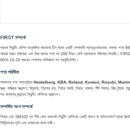
FIRST সম্পর্কে
প্রথম প্রিন্টিং মেশিন আনুষঙ্গিক কারখানা চীন মধ্যে একটি পেশাদারী প্রস্তুতকারকের. সমস্ত পণ্য 9
আমরা দ্রুত পরিষেবা এবং উচ্চ মানের পণ্য সহ 200 টিরও বেশি গ্রাহককে পরিষেবা দিয়েছি। FI
65% 10-20 বছরের পেশাদার অভিজ্ঞতা সহ প্রযুক্তিবিদ।
পণ্য পরিসীমা
আমাদের পণ্য অন্তর্ভুক্ত:
Heidelberg, KBA, Roland, Komori, Royobi, Martini বা
স্ক্রু, যান্ত্রিক যন্ত্রাংশ, রিমুভার, গ্রিপার বার, গিয়ার শ্যাফ্ট, গিয়ার, সাকার, শীট ফিঙ্গার, শিল্ড ট্র্য
সহ অন্যান্য ব্র্যান্ডের প্রিন্টিং মেশিনের যন্ত্রাংশ।
সম্পর্কিত অংশ সম্পর্কে
গিয়ার হেড SM102 হল শীট-ফেড অফসেট প্রিন্টিং মেশিনের একটি মডেল যা হাইডেলবার্গ দ্বারা উত্পাদিত হ
সিলিন্ডারের ঘূর্ণন এবং চলাচলের জন্য দায়ী।