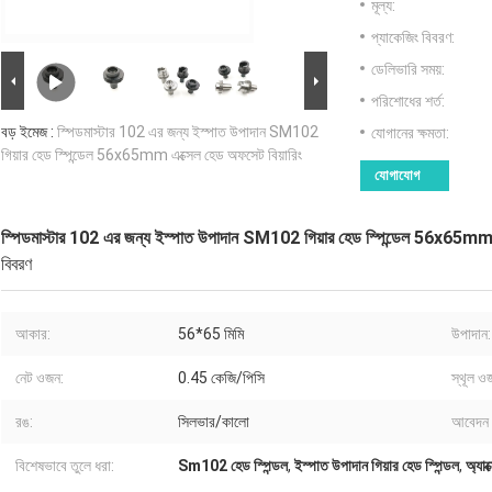
মূল্য:
প্যাকেজিং বিবরণ:
ডেলিভারি সময়:
পরিশোধের শর্ত:
বড় ইমেজ :
স্পিডমাস্টার 102 এর জন্য ইস্পাত উপাদান SM102
যোগানের ক্ষমতা:
গিয়ার হেড স্পিন্ডেল 56x65mm এক্সেল হেড অফসেট বিয়ারিং
যোগাযোগ
স্পিডমাস্টার 102 এর জন্য ইস্পাত উপাদান SM102 গিয়ার হেড স্পিন্ডেল 56x65mm এ
বিবরণ
আকার:
56*65 মিমি
উপাদান:
নেট ওজন:
0.45 কেজি/পিসি
স্থূল ও
রঙ:
সিলভার/কালো
আবেদন 
বিশেষভাবে তুলে ধরা:
Sm102 হেড স্পিন্ডল
,
ইস্পাত উপাদান গিয়ার হেড স্পিন্ডল
,
অ্যাক