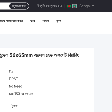
উদ্ধৃতির জন্য আবেদন
|
Bengali
অনুসন্ধান করুন
সাথে যোগাযোগ করুন
খবর
মামলা
ব্লগ
পিন্ডেল 56x65mm এক্সেল হেড অফসেট বিয়ারিং
চীন
FIRST
No Need
sm102 এক্সেল হেড
1 টুকরা