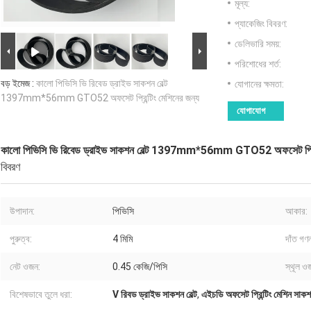
মূল্য:
প্যাকেজিং বিবরণ:
ডেলিভারি সময়:
পরিশোধের শর্ত:
বড় ইমেজ :
কালো পিভিসি ভি রিবেড ড্রাইভ সাকশন বেল্ট
যোগানের ক্ষমতা:
1397mm*56mm GTO52 অফসেট প্রিন্টিং মেশিনের জন্য
যোগাযোগ
কালো পিভিসি ভি রিবেড ড্রাইভ সাকশন বেল্ট 1397mm*56mm GTO52 অফসেট প্রিন্
বিবরণ
উপাদান:
পিভিসি
আকার:
পুরুত্ব:
4 মিমি
দাঁত গণন
নেট ওজন:
0.45 কেজি/পিসি
স্থূল ও
বিশেষভাবে তুলে ধরা:
V রিবড ড্রাইভ সাকশন বেল্ট
,
এইচডি অফসেট প্রিন্টিং মেশিন সাকশন