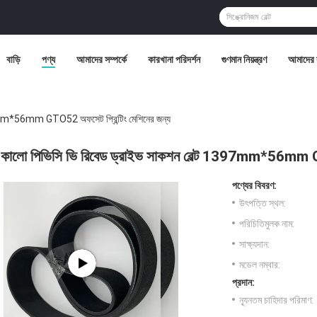
বাড়ি
পণ্য
আমাদের সম্পর্কে
কারখানা পরিদর্শন
গুণমান নিয়ন্ত্রণ
আমাদের 
97mm*56mm GTO52 অফসেট প্রিন্টিং মেশিনের জন্য
কালো পিভিসি ভি রিবেড ড্রাইভ সাকশন বেল্ট 1397mm*56mm GT
পণ্যের বিবরণ:
উৎপত্তি স্থল:
পরিচিতিমুলক নাম:
সাক্ষ্যদান:
মডেল নম্বার:
প্রদান:
ন্যূনতম চাহিদার পরিমাণ: