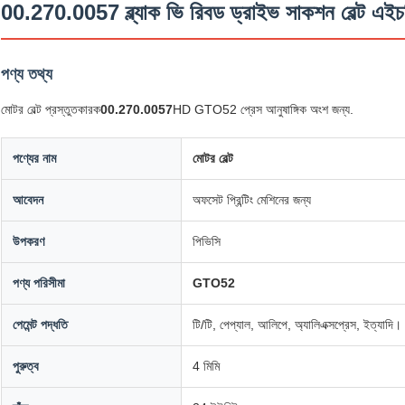
00.270.0057 ব্ল্যাক ভি রিবড ড্রাইভ সাকশন বেল্ট এইচড
পণ্য তথ্য
মোটর বেল্ট প্রস্তুতকারক
00.270.0057
HD GTO52 প্রেস আনুষাঙ্গিক অংশ জন্য.
পণ্যের নাম
মোটর বেল্ট
আবেদন
অফসেট প্রিন্টিং মেশিনের জন্য
উপকরণ
পিভিসি
পণ্য পরিসীমা
GTO52
পেমেন্ট পদ্ধতি
টি/টি, পেপ্যাল, আলিপে, অ্যালিএক্সপ্রেস, ইত্যাদি।
পুরুত্ব
4 মিমি