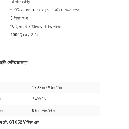
আলোচনাযোগ্য
প্লাস্টিকের ব্যাগ + বাফার কুশন + বাইরের শক্ত কাগজ
3 দিনের মধ্যে
টি/টি, ওয়েস্টার্ন ইউনিয়ন, পেপাল, আলিপে
1000 টুকরা / 2 দিন
টিং মেশিনের জন্য
1397 মিমি * 56 মিমি
া:
24 ইউনিট
জন:
0.65 কেজি/পিসি
 বেল্ট
,
GTO52 V রিবড বেল্ট