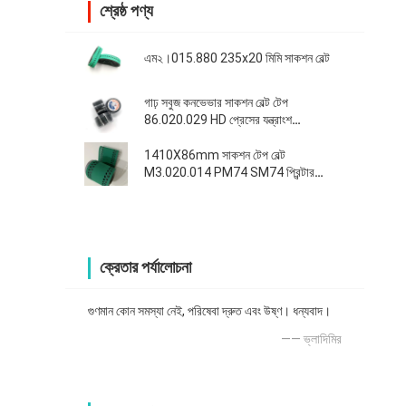
শ্রেষ্ঠ পণ্য
এম২।015.880 235x20 মিমি সাকশন বেল্ট
গাঢ় সবুজ কনভেভার সাকশন বেল্ট টেপ
86.020.029 HD প্রেসের যন্ত্রাংশ
2020MMx28MM
1410X86mm সাকশন টেপ বেল্ট
M3.020.014 PM74 SM74 প্রিন্টার
প্রতিস্থাপন যন্ত্রাংশ
ক্রেতার পর্যালোচনা
গুণমান কোন সমস্যা নেই, পরিষেবা দ্রুত এবং উষ্ণ। ধন্যবাদ।
—— ভ্লাদিমির