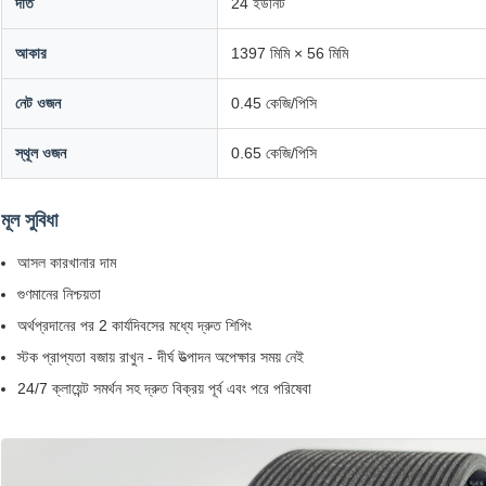
দাঁত
24 ইউনিট
আকার
1397 মিমি × 56 মিমি
নেট ওজন
0.45 কেজি/পিসি
স্থূল ওজন
0.65 কেজি/পিসি
মূল সুবিধা
আসল কারখানার দাম
গুণমানের নিশ্চয়তা
অর্থপ্রদানের পর 2 কার্যদিবসের মধ্যে দ্রুত শিপিং
স্টক প্রাপ্যতা বজায় রাখুন - দীর্ঘ উত্পাদন অপেক্ষার সময় নেই
24/7 ক্লায়েন্ট সমর্থন সহ দ্রুত বিক্রয় পূর্ব এবং পরে পরিষেবা