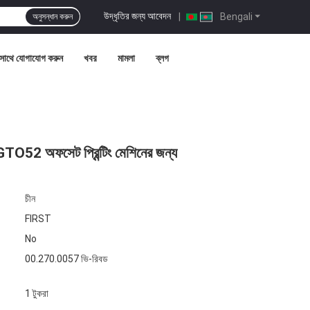
উদ্ধৃতির জন্য আবেদন
|
Bengali
অনুসন্ধান করুন
সাথে যোগাযোগ করুন
খবর
মামলা
ব্লগ
O52 অফসেট প্রিন্টিং মেশিনের জন্য
চীন
FIRST
No
00.270.0057 ভি-রিবড
1 টুকরা