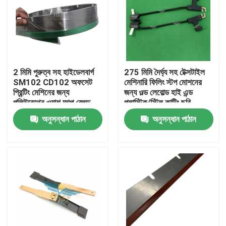
2 মিমি পুরুত্ব সহ হাইডেলবার্গ
275 মিমি দৈর্ঘ্য সহ টেক্সটাইল
SM102 CD102 অফসেট
মেশিনারি ফিলিং স্টপ মোশনের
প্রিন্টিং মেশিনের জন্য
জন্য ওল্ড লেবোল্ড হাই এন্ড
পলিউরেথেন ওয়াশ আপ ব্লেড
প্লাস্টিক/স্টিল কাটিং ছুরি
অনুসন্ধান পাঠান
অনুসন্ধান পাঠান
বাড়ি
পণ্য
আমাদের সম্পর্কে