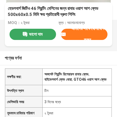
হেডলবার্গ জিটিও 46 প্রিন্টিং মেশিনের জন্য রাবার ওয়াশ আপ ব্লেড
500x60x0.5 মিমি ক্ষয় প্রতিরোধী দ্রুত শিপিং
MOQ：২ টুকরা
মূল্য：আলোচনাযোগ্য
আমাদের সাথে যোগাযোগ
ভালো দাম
করুন
পণ্যের বর্ণনা
অফসেট প্রিন্টিং রিপেয়ারস রাবার ব্লেড
,
লক্ষণীয় করা:
হাইডেলবার্গ ব্লেড ধোয়া
,
GTO46 ওয়াশ আপ ব্লেড
উৎপত্তি স্থল
চীন
ডেলিভারি সময়
3 দিনের মধ্যে
ন্যূনতম চাহিদার পরিমাণ
২ টুকরা