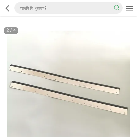
2
/
4