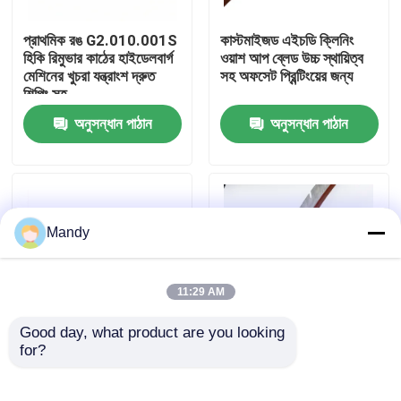
প্রাথমিক রঙ G2.010.001S
কাস্টমাইজড এইচডি ক্লিনিং
কারখানা পরিদর্শন
হিকি রিমুভার কাঠের হাইডেলবার্গ
ওয়াশ আপ ব্লেড উচ্চ স্থায়িত্ব
মেশিনের খুচরা যন্ত্রাংশ দ্রুত
সহ অফসেট প্রিন্টিংয়ের জন্য
শিপিং সহ
গুণমান নিয়ন্ত্রণ
অনুসন্ধান পাঠান
অনুসন্ধান পাঠান
আমাদের সাথে যোগাযোগ করুন
খবর
Mandy
মামলা
11:29 AM
Good day, what product are you looking 
ব্লগ
for?
ইন্ডাস্ট্রিয়াল হাই-এন্ড রাবার/স্টিল
এইচডি আয়তক্ষেত্রাকার ওয়াশ
ওয়াশ আপ ব্লেড
আপ ব্লেডস এল২।010.403
500x60x0.5 মিমি
CD74 XL75 অফসেট প্রিন্টিং
অফসেট প্রিন্টিং অংশ