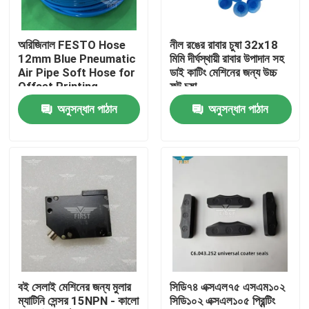
কারখানা পরিদর্শন
অরিজিনাল FESTO Hose
নীল রঙের রাবার চুষা 32x18
12mm Blue Pneumatic
মিমি দীর্ঘস্থায়ী রাবার উপাদান সহ
Air Pipe Soft Hose for
ডাই কাটিং মেশিনের জন্য উচ্চ
গুণমান নিয়ন্ত্রণ
Offset Printing
ফুট চুষা
Machine (অফসেট প্রিন্টিং
অনুসন্ধান পাঠান
অনুসন্ধান পাঠান
মেশিনের জন্য মূল FESTO
আমাদের সাথে যোগাযোগ করুন
নল)
খবর
মামলা
ব্লগ
বই সেলাই মেশিনের জন্য মুলার
সিডি৭৪ এক্সএল৭৫ এসএম১০২
ম্যাটিনি সেন্সর 15NPN - কালো
সিডি১০২ এক্সএল১০৫ প্রিন্টিং
অফসেট প্রিন্টিং অংশ