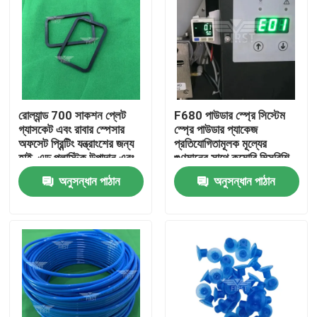
রোল্যান্ড 700 সাকশন প্লেট
F680 পাউডার স্প্রে সিস্টেম
গ্যাসকেট এবং রাবার স্পেসার
স্প্রে পাউডার প্যাকেজ
অফসেট প্রিন্টিং যন্ত্রাংশের জন্য
প্রতিযোগিতামূলক মূল্যের
হাই-এন্ড প্লাস্টিক উপাদান এবং
গুণমানের সাথে কমোরি মিত্সুবিশি
পরিমাণে ছাড়
রোল্যান্ডের জন্য দ্রুত শিপিংয়ের
অনুসন্ধান পাঠান
অনুসন্ধান পাঠান
গ্যারান্টিযুক্ত
বাড়ি
পণ্য
আমাদের সম্পর্কে