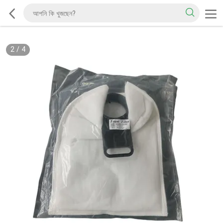
2
/
4