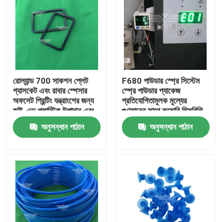
রোল্যান্ড 700 সাকশন প্লেট
F680 পাউডার স্প্রে সিস্টেম
গ্যাসকেট এবং রাবার স্পেসার
স্প্রে পাউডার প্যাকেজ
অফসেট প্রিন্টিং যন্ত্রাংশের জন্য
প্রতিযোগিতামূলক মূল্যের
হাই-এন্ড প্লাস্টিক উপাদান এবং
গুণমানের সাথে কমোরি মিত্সুবিশি
পরিমাণে ছাড়
রোল্যান্ডের জন্য দ্রুত শিপিংয়ের
অনুসন্ধান পাঠান
অনুসন্ধান পাঠান
গ্যারান্টিযুক্ত
বাড়ি
পণ্য
আমাদের সম্পর্কে