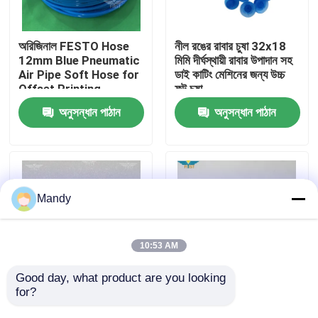
কারখানা পরিদর্শন
অরিজিনাল FESTO Hose
নীল রঙের রাবার চুষা 32x18
12mm Blue Pneumatic
মিমি দীর্ঘস্থায়ী রাবার উপাদান সহ
Air Pipe Soft Hose for
ডাই কাটিং মেশিনের জন্য উচ্চ
গুণমান নিয়ন্ত্রণ
Offset Printing
ফুট চুষা
Machine (অফসেট প্রিন্টিং
অনুসন্ধান পাঠান
অনুসন্ধান পাঠান
মেশিনের জন্য মূল FESTO
আমাদের সাথে যোগাযোগ করুন
নল)
খবর
Mandy
মামলা
10:53 AM
ব্লগ
Good day, what product are you looking 
for?
বই সেলাই মেশিনের জন্য মুলার
সিডি৭৪ এক্সএল৭৫ এসএম১০২
ম্যাটিনি সেন্সর 15NPN - কালো
সিডি১০২ এক্সএল১০৫ প্রিন্টিং
অফসেট প্রিন্টিং অংশ