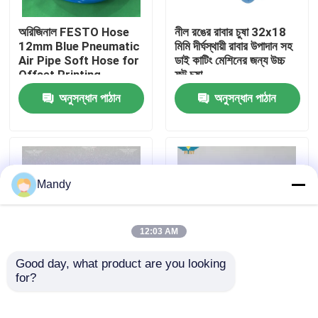
অরিজিনাল FESTO Hose
নীল রঙের রাবার চুষা 32x18
কারখানা পরিদর্শন
12mm Blue Pneumatic
মিমি দীর্ঘস্থায়ী রাবার উপাদান সহ
Air Pipe Soft Hose for
ডাই কাটিং মেশিনের জন্য উচ্চ
Offset Printing
ফুট চুষা
গুণমান নিয়ন্ত্রণ
Machine (অফসেট প্রিন্টিং
অনুসন্ধান পাঠান
অনুসন্ধান পাঠান
মেশিনের জন্য মূল FESTO
নল)
আমাদের সাথে যোগাযোগ করুন
খবর
Mandy
মামলা
12:03 AM
Good day, what product are you looking 
ব্লগ
for?
বই সেলাই মেশিনের জন্য মুলার
সিডি৭৪ এক্সএল৭৫ এসএম১০২
ম্যাটিনি সেন্সর 15NPN - কালো
সিডি১০২ এক্সএল১০৫ প্রিন্টিং
রঙের স্ট্যান্ডার্ড সাইজ রাবার/হাই
মেশিনের জন্য পলিউরেথেন
অফসেট প্রিন্টিং অংশ