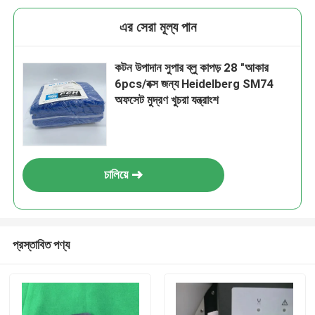
এর সেরা মূল্য পান
কটন উপাদান সুপার ব্লু কাপড় 28 "আকার
6pcs/বক্স জন্য Heidelberg SM74
অফসেট মুদ্রণ খুচরা যন্ত্রাংশ
চালিয়ে
প্রস্তাবিত পণ্য