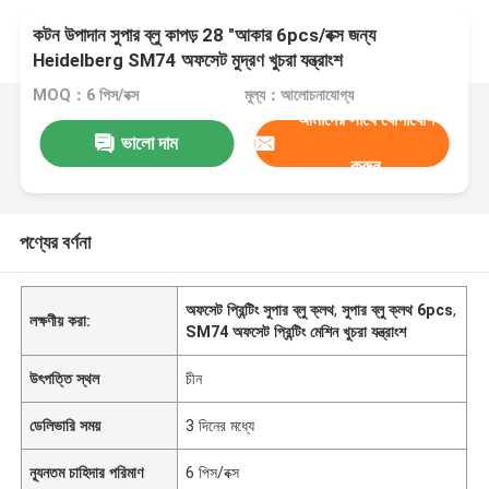
কটন উপাদান সুপার ব্লু কাপড় 28 "আকার 6pcs/বক্স জন্য
Heidelberg SM74 অফসেট মুদ্রণ খুচরা যন্ত্রাংশ
MOQ：6 পিস/বক্স
মূল্য：আলোচনাযোগ্য
আমাদের সাথে যোগাযোগ
ভালো দাম
করুন
পণ্যের বর্ণনা
অফসেট প্রিন্টিং সুপার ব্লু ক্লথ
,
সুপার ব্লু ক্লথ 6pcs
,
লক্ষণীয় করা:
SM74 অফসেট প্রিন্টিং মেশিন খুচরা যন্ত্রাংশ
উৎপত্তি স্থল
চীন
ডেলিভারি সময়
3 দিনের মধ্যে
ন্যূনতম চাহিদার পরিমাণ
6 পিস/বক্স