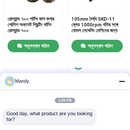
কারখানা পরিদর্শন
রোল্যান্ড ৭০০ পার্টস কাপ কপার
105mm দৈর্ঘ্য SKD-11
পোলিশ অফসেট প্রিন্টিং পার্টস
ব্লেড 1000rpm গতির সঙ্গে
রোল্যান্ড ৭০০
বোতল লেবেলিং মেশিনের জন্য
গুণমান নিয়ন্ত্রণ
অনুসন্ধান পাঠান
অনুসন্ধান পাঠান
আমাদের সাথে যোগাযোগ করুন
খবর
Mandy
মামলা
3:09 PM
ব্লগ
Good day, what product are you looking 
for?
কাস্টমাইজড সিলভার ব্লেড কাটিং
পলিউরেথান ইঙ্ক ডক্ট এন্ড ব্লক
মেশিনের জন্য 1000rpm
এক্সএল 75/সিডি 74
অফসেট প্রিন্টিং অংশ