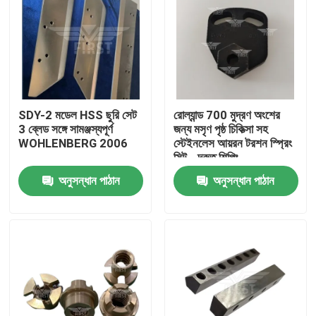
SDY-2 মডেল HSS ছুরি সেট
রোল্যান্ড 700 মুদ্রণ অংশের
3 ব্লেড সঙ্গে সামঞ্জস্যপূর্ণ
জন্য মসৃণ পৃষ্ঠ চিকিত্সা সহ
WOHLENBERG 2006
স্টেইনলেস আয়রন টরশন স্প্রিং
সিট - দ্রুত শিপিং
অনুসন্ধান পাঠান
অনুসন্ধান পাঠান
বাড়ি
পণ্য
আমাদের সম্পর্কে