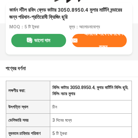
কার্বন স্টীল রফিং ব্লেড কাটার 3050.8950.4 মুলার মার্টিনি বন্ডারের
জন্য পরিধান-প্রতিরোধী ফ্রিজিং ছুরি
MOQ：5 টি টুকরা
মূল্য：আলোচনাযোগ্য
আমাদের সাথে যোগাযোগ
ভালো দাম
করুন
পণ্যের বর্ণনা
মিলিং কাটার 3050.8950.4
,
মুলার মার্টিনি মিলিং ছুরি
,
লক্ষণীয় করা:
মিলিং নচার মুলার
উৎপত্তি স্থল
চীন
ডেলিভারি সময়
3 দিনের মধ্যে
ন্যূনতম চাহিদার পরিমাণ
5 টি টুকরা