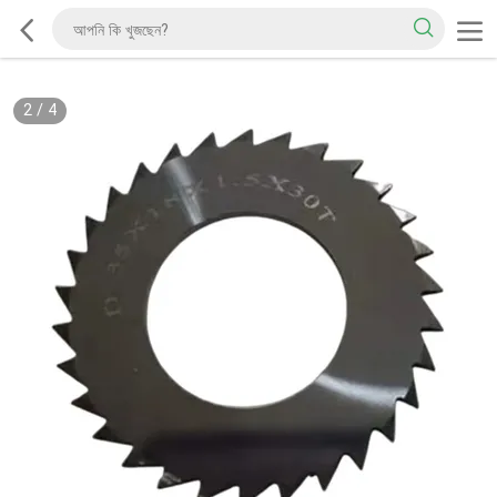
2
/
4