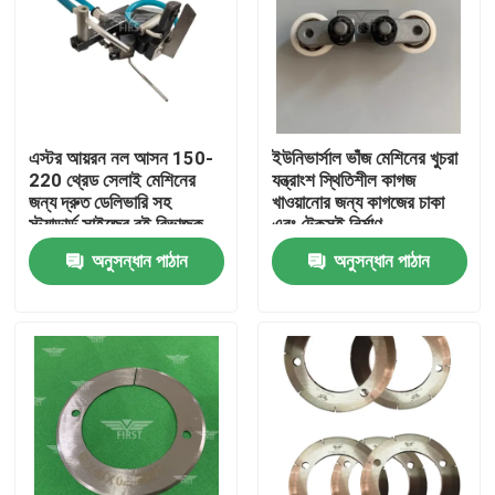
এস্টর আয়রন নল আসন 150-
ইউনিভার্সাল ভাঁজ মেশিনের খুচরা
220 থ্রেড সেলাই মেশিনের
যন্ত্রাংশ স্থিতিশীল কাগজ
জন্য দ্রুত ডেলিভারি সহ
খাওয়ানোর জন্য কাগজের চাকা
স্ট্যান্ডার্ড সাইজের বই বিভাজক
এবং টেকসই নির্মাণ
অনুসন্ধান পাঠান
অনুসন্ধান পাঠান
বাড়ি
পণ্য
আমাদের সম্পর্কে