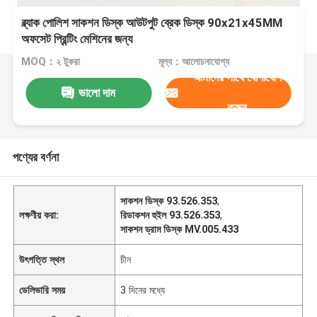
ব্ল্যাক পোলিশ সাকশন ডিস্ক আউটপুট ব্রেক ডিস্ক 90x21x45MM
অফসেট প্রিন্টিং মেশিনের জন্য
MOQ：২ টুকরা
মূল্য：আলোচনাযোগ্য
আমাদের সাথে যোগাযোগ
ভালো দাম
করুন
পণ্যের বর্ণনা
সাকশন ডিস্ক 93.526.353
,
লক্ষণীয় করা:
রিডাকশন হুইল 93.526.353
,
সাকশন ড্রাম ডিস্ক MV.005.433
উৎপত্তি স্থল
চীন
ডেলিভারি সময়
3 দিনের মধ্যে