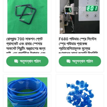
রোল্যান্ড 700 সাকশন প্লেট
F680 পাউডার স্প্রে সিস্টেম
গ্যাসকেট এবং রাবার স্পেসার
স্প্রে পাউডার প্যাকেজ
অফসেট প্রিন্টিং যন্ত্রাংশের জন্য
প্রতিযোগিতামূলক মূল্যের
হাই-এন্ড প্লাস্টিক উপাদান এবং
গুণমানের সাথে কমোরি মিত্সুবিশি
পরিমাণে ছাড়
রোল্যান্ডের জন্য দ্রুত শিপিংয়ের
অনুসন্ধান পাঠান
অনুসন্ধান পাঠান
গ্যারান্টিযুক্ত
বাড়ি
পণ্য
আমাদের সম্পর্কে