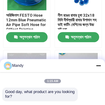
কারখানা পরিদর্শন
অরিজিনাল FESTO Hose
নীল রঙের রাবার চুষা 32x18
12mm Blue Pneumatic
মিমি দীর্ঘস্থায়ী রাবার উপাদান সহ
Air Pipe Soft Hose for
ডাই কাটিং মেশিনের জন্য উচ্চ
গুণমান নিয়ন্ত্রণ
Offset Printing
ফুট চুষা
Machine (অফসেট প্রিন্টিং
অনুসন্ধান পাঠান
অনুসন্ধান পাঠান
মেশিনের জন্য মূল FESTO
আমাদের সাথে যোগাযোগ করুন
নল)
খবর
Mandy
মামলা
1:15 AM
ব্লগ
Good day, what product are you looking 
for?
বই সেলাই মেশিনের জন্য মুলার
সিডি৭৪ এক্সএল৭৫ এসএম১০২
ম্যাটিনি সেন্সর 15NPN - কালো
সিডি১০২ এক্সএল১০৫ প্রিন্টিং
অফসেট প্রিন্টিং অংশ