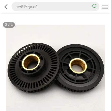
2
/
2