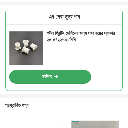
এর সেরা মূল্য পান
শটল প্রিন্টিং মেশিনের জন্য সাদা রঙের স্যাকার
২৫.৫*২২*১৬ মিমি
চালিয়ে
প্রস্তাবিত পণ্য