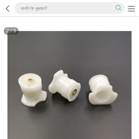
2
/
3