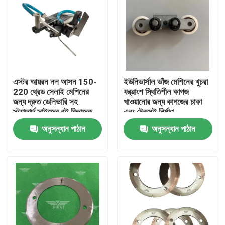
এস্টর আয়রন নল আসন 150-
ইউনিভার্সাল ভাঁজ মেশিনের খুচরা
220 থ্রেড সেলাই মেশিনের
যন্ত্রাংশ স্থিতিশীল কাগজ
জন্য দ্রুত ডেলিভারি সহ
খাওয়ানোর জন্য কাগজের চাকা
স্ট্যান্ডার্ড সাইজের বই বিভাজক
এবং টেকসই নির্মাণ
অনুসন্ধান পাঠান
অনুসন্ধান পাঠান
বাড়ি
পণ্য
আমাদের সম্পর্কে