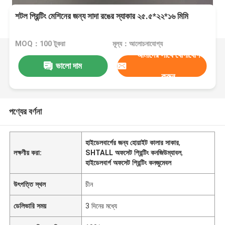
শটল প্রিন্টিং মেশিনের জন্য সাদা রঙের স্যাকার ২৫.৫*২২*১৬ মিমি
MOQ：100 টুকরা
মূল্য：আলোচনাযোগ্য
আমাদের সাথে যোগাযোগ
ভালো দাম
করুন
পণ্যের বর্ণনা
হাইডেলবার্গের জন্য হোয়াইট কালার সাকার
,
লক্ষণীয় করা:
SHTALL অফসেট প্রিন্টিং কনজিউম্যাবল
,
হাইডেলবার্গ অফসেট প্রিন্টিং কনজুমেবল
উৎপত্তি স্থল
চীন
ডেলিভারি সময়
3 দিনের মধ্যে