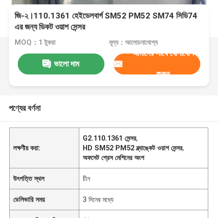
জি-২।110.1361 হেইডেলবার্গ SM52 PM52 SM74 সিডি74
এর জন্য ডিকট ওয়াশ সেন্সর
MOQ：1 টুকরা
মূল্য：আলোচনাযোগ্য
আমাদের সাথে যোগাযোগ
ভালো দাম
করুন
পণ্যের বর্ণনা
G2.110.1361 সেন্সর
,
লক্ষণীয় করা:
HD SM52 PM52 ব্ল্যাঙ্কেট ওয়াশ সেন্সর
,
অফসেট প্রেস মেশিনের অংশ
উৎপত্তি স্থল
চীন
ডেলিভারি সময়
3 দিনের মধ্যে