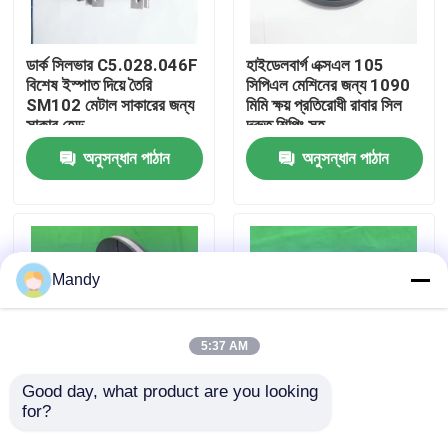
কারখানা পরিদর্শন
ডার্ক সিলভার C5.028.046F
হাইডেলবার্গ এক্সএল 105
বিশেষ ইস্পাত দিয়ে তৈরি
সিপিএল মেশিনের জন্য 1090
SM102 মেটাল সাকারের জন্য
মিমি ক্ষয় প্রতিরোধী রাবার সিল
গুণমান নিয়ন্ত্রণ
সাকার হেড
দ্রুত শিপিং সহ
অনুসন্ধান পাঠান
অনুসন্ধান পাঠান
আমাদের সাথে যোগাযোগ করুন
খবর
Mandy
মামলা
5:37 AM
ব্লগ
Good day, what product are you looking 
for?
রোল্যান্ড ৭০০ এর জন্য ১৯০
অন্ধকার ধূসর পোলিশ পৃষ্ঠের সাথে
মিমি ধাতব ব্রেক ডিস্ক -
রোল্যান্ড 700 এর জন্য উচ্চ কপি
অফসেট প্রিন্টিং অংশ