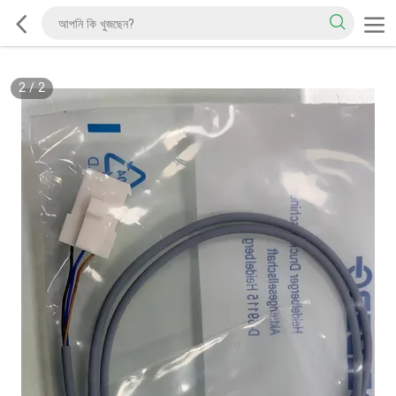
2
/
2