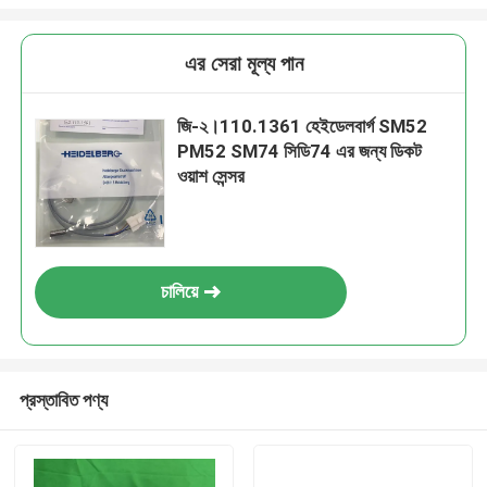
এর সেরা মূল্য পান
জি-২।110.1361 হেইডেলবার্গ SM52
PM52 SM74 সিডি74 এর জন্য ডিকট
ওয়াশ সেন্সর
চালিয়ে
প্রস্তাবিত পণ্য