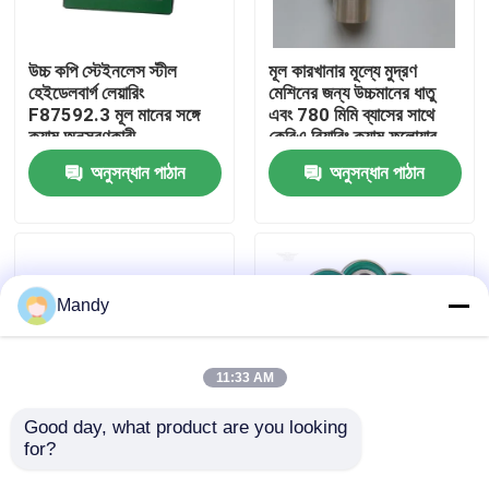
কারখানা পরিদর্শন
উচ্চ কপি স্টেইনলেস স্টীল
মূল কারখানার মূল্যে মুদ্রণ
হেইডেলবার্গ লেয়ারিং
মেশিনের জন্য উচ্চমানের ধাতু
F87592.3 মূল মানের সঙ্গে
এবং 780 মিমি ব্যাসের সাথে
গুণমান নিয়ন্ত্রণ
ক্যাম অনুসরণকারী
কেবিএ বিয়ারিং ক্যাম ফলোয়ার
অনুসন্ধান পাঠান
অনুসন্ধান পাঠান
আমাদের সাথে যোগাযোগ করুন
খবর
Mandy
মামলা
11:33 AM
ব্লগ
Good day, what product are you looking 
for?
CD102 CX102 XL105
হাইডেলবার্গ রোলসের জন্য সবুজ
প্রিন্টিং মেশিনের জন্য
রঙের স্টেইনলেস স্টিল
অফসেট প্রিন্টিং অংশ