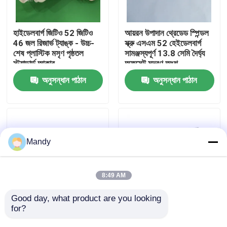
কারখানা পরিদর্শন
হাইডেলবার্গ জিটিও 52 জিটিও
আয়রন উপাদান থ্রেডেড স্পিন্ডল
46 জল রিজার্ভ ট্যাঙ্ক - উচ্চ-
স্ক্রু এসএম 52 হেইডেলবার্গ
শেষ প্লাস্টিক মসৃণ পৃষ্ঠতল
সামঞ্জস্যপূর্ণ 13.8 সেমি দৈর্ঘ্য
গুণমান নিয়ন্ত্রণ
স্ট্যান্ডার্ড আকার
অফসেট মুদ্রণ অংশ
অনুসন্ধান পাঠান
অনুসন্ধান পাঠান
আমাদের সাথে যোগাযোগ করুন
খবর
Mandy
মামলা
8:49 AM
ব্লগ
Good day, what product are you looking 
for?
পলিশিং সারফেস সহ স্টেইনলেস
এক্সএল 75 সিডি 74 অফসেট
স্টীল CD102 এয়ার
প্রিন্টিং মেশিনের জন্য রুক্ষ পৃষ্ঠ
অফসেট প্রিন্টিং অংশ