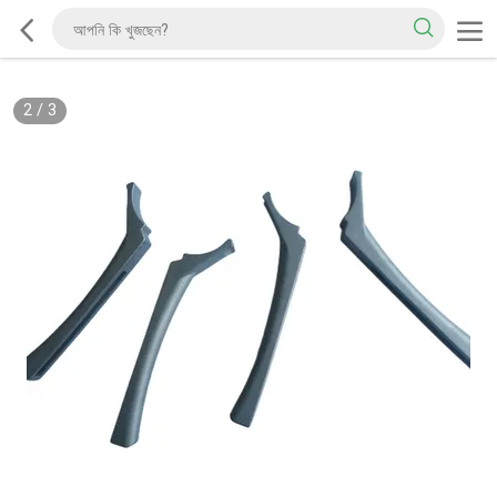
2
/
3