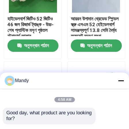
কারখানা পরিদর্শন
হাইডেলবার্গ জিটিও 52 জিটিও
আয়রন উপাদান থ্রেডেড স্পিন্ডল
46 জল রিজার্ভ ট্যাঙ্ক - উচ্চ-
স্ক্রু এসএম 52 হেইডেলবার্গ
শেষ প্লাস্টিক মসৃণ পৃষ্ঠতল
সামঞ্জস্যপূর্ণ 13.8 সেমি দৈর্ঘ্য
গুণমান নিয়ন্ত্রণ
স্ট্যান্ডার্ড আকার
অফসেট মুদ্রণ অংশ
অনুসন্ধান পাঠান
অনুসন্ধান পাঠান
আমাদের সাথে যোগাযোগ করুন
খবর
Mandy
মামলা
4:58 AM
ব্লগ
Good day, what product are you looking 
for?
পলিশিং সারফেস সহ স্টেইনলেস
এক্সএল 75 সিডি 74 অফসেট
স্টীল CD102 এয়ার
প্রিন্টিং মেশিনের জন্য রুক্ষ পৃষ্ঠ
অফসেট প্রিন্টিং অংশ