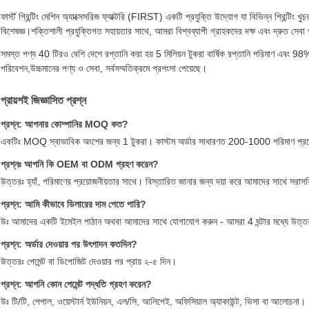
ফার্স্ট প্রিন্টিং মেশিন অ্যাক্সেসরিজ ফ্যাক্টরি (FIRST) একটি প্রযুক্তি উদ্যোগ যা বিভিন্ন প্রিন্টিং খুচ
বিশেষজ্ঞ।শক্তিশালী প্রযুক্তিগত সহায়তার সাথে, আমরা বিশ্বব্যাপী গ্রাহকদের দক্ষ এবং দ্রুত সেবা
সমস্ত পণ্য 40 টিরও বেশি দেশে রপ্তানি করা হয় 5 মিলিয়ন টুকরা বার্ষিক রপ্তানি পরিমাণ এবং 98% 
পরিবেশন,উচ্চমানের পণ্য ও সেবা, সর্বসম্মতিক্রমে প্রশংসা পেয়েছে।
প্রায়শই জিজ্ঞাসিত প্রশ্ন
প্রশ্ন: আপনার কোম্পানির MOQ কত?
একটিঃ MOQ স্বাভাবিক অংশের জন্য 1 টুকরা। কাস্টম অর্ডার সাধারণত 200-1000 পরিমাণ প্রয
প্রশ্নঃ আপনি কি OEM বা ODM গ্রহণ করেন?
উত্তরঃ হ্যাঁ, পরিমাণের প্রয়োজনীয়তার সাথে। বিস্তারিত জানার জন্য দয়া করে আমাদের সাথে সর
প্রশ্ন: আমি কীভাবে ডিলারের দাম পেতে পারি?
উঃ আমাদের একটি ইমেইল পাঠান অথবা আমাদের সাথে যোগাযোগ করুন - আমরা 4 ঘন্টার মধ্যে উত্
প্রশ্ন: অর্ডার দেওয়ার পর উৎপাদন কতদিন?
উত্তরঃ পেমেন্ট বা ডিপোজিট দেওয়ার পর প্রায় ২-৫ দিন।
প্রশ্ন: আপনি কোন পেমেন্ট পদ্ধতি গ্রহণ করেন?
উঃ টি/টি, পেপাল, ওয়েস্টার্ন ইউনিয়ন, এল/সি, আলিপেই, অফিসিয়াল অ্যাকাউন্ট, ভিসা বা আলোচনা।