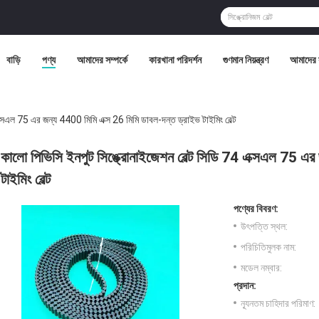
বাড়ি
পণ্য
আমাদের সম্পর্কে
কারখানা পরিদর্শন
গুণমান নিয়ন্ত্রণ
আমাদের 
ক্সএল 75 এর জন্য 4400 মিমি এক্স 26 মিমি ডাবল-দন্ত ড্রাইভ টাইমিং বেল্ট
কালো পিভিসি ইনপুট সিঙ্ক্রোনাইজেশন বেল্ট সিডি 74 এক্সএল 75 এর
টাইমিং বেল্ট
পণ্যের বিবরণ:
উৎপত্তি স্থল:
পরিচিতিমুলক নাম:
মডেল নম্বার:
প্রদান:
ন্যূনতম চাহিদার পরিমাণ: