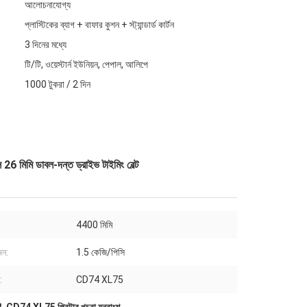
আলোচনাযোগ্য
প্লাস্টিকের ব্যাগ + বাফার কুশন + স্ট্যান্ডার্ড কার্টন
3 দিনের মধ্যে
টি/টি, ওয়েস্টার্ন ইউনিয়ন, পেপাল, আলিপে
1000 টুকরা / 2 দিন
26 মিমি ডাবল-দন্ত ড্রাইভ টাইমিং বেল্ট
4400 মিমি
জন:
1.5 কেজি/পিসি
:
CD74 XL75