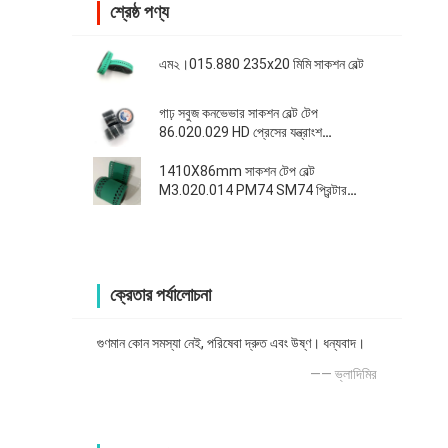
শ্রেষ্ঠ পণ্য
এম২।015.880 235x20 মিমি সাকশন বেল্ট
গাঢ় সবুজ কনভেভার সাকশন বেল্ট টেপ
86.020.029 HD প্রেসের যন্ত্রাংশ
2020MMx28MM
1410X86mm সাকশন টেপ বেল্ট
M3.020.014 PM74 SM74 প্রিন্টার
প্রতিস্থাপন যন্ত্রাংশ
ক্রেতার পর্যালোচনা
গুণমান কোন সমস্যা নেই, পরিষেবা দ্রুত এবং উষ্ণ। ধন্যবাদ।
—— ভ্লাদিমির