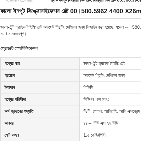
বিশেষভাবে তুলে ধরা:
ব্ল্যাক ইনপুট সিঙ্ক্রোনিজম বেল্ট
,
সিঙ্ক্রোনিজম বেল্ট 00.580.596
কালো ইনপুট সিঙ্ক্রোনাইজেশন বেল্ট 00।580.5962 4400 X26mm C
ডাবল-টেন্ট ড্রাইভ টাইমিং বেল্ট অফসেট প্রিন্টিং মেশিনের জন্য ডিজাইন করা হয়েছে, মড
সাথে সামঞ্জস্যপূর্ণ।
প্রোডাক্ট স্পেসিফিকেশন
পণ্যের নাম
ডাবল-টেন্ট ড্রাইভ টাইমিং বেল্ট
প্রয়োগ
অফসেট প্রিন্টিং মেশিনের জন্য
উপাদান
পিভিসি
পণ্যের পরিসীমা
সিডি৭৪ এক্সএল৭৫
অর্থ প্রদানের পদ্ধতি
টি/টি, পেপাল, আলিপেই, আলি এক্সপ্রেস
আকার
৪৪০০ মিমি এক্স ২৬ মিমি
মোট ওজন
1.৫ কেজি/পিসি