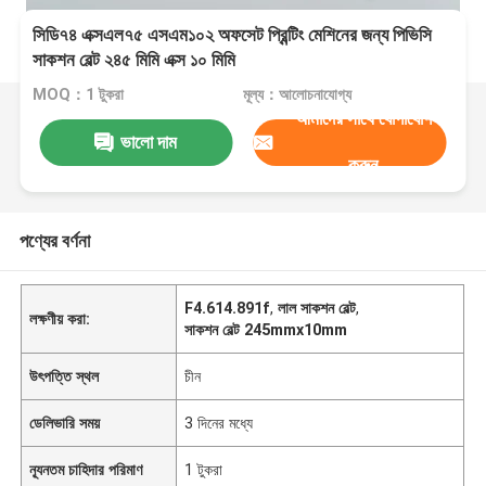
সিডি৭৪ এক্সএল৭৫ এসএম১০২ অফসেট প্রিন্টিং মেশিনের জন্য পিভিসি
সাকশন বেল্ট ২৪৫ মিমি এক্স ১০ মিমি
MOQ：1 টুকরা
মূল্য：আলোচনাযোগ্য
আমাদের সাথে যোগাযোগ
ভালো দাম
করুন
পণ্যের বর্ণনা
F4.614.891f
,
লাল সাকশন বেল্ট
,
লক্ষণীয় করা:
সাকশন বেল্ট 245mmx10mm
উৎপত্তি স্থল
চীন
ডেলিভারি সময়
3 দিনের মধ্যে
ন্যূনতম চাহিদার পরিমাণ
1 টুকরা