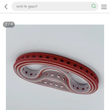
2
/
4