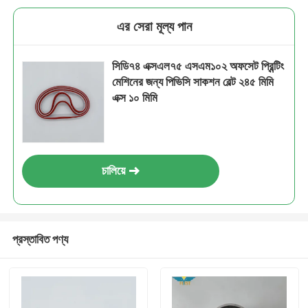
এর সেরা মূল্য পান
সিডি৭৪ এক্সএল৭৫ এসএম১০২ অফসেট প্রিন্টিং
মেশিনের জন্য পিভিসি সাকশন বেল্ট ২৪৫ মিমি
এক্স ১০ মিমি
চালিয়ে
প্রস্তাবিত পণ্য