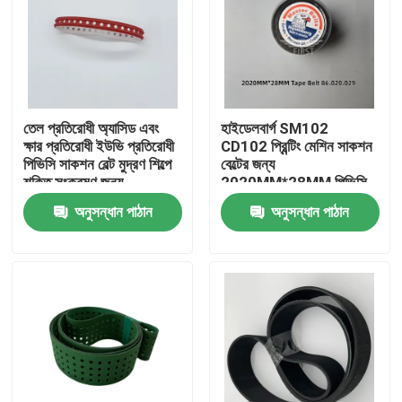
তেল প্রতিরোধী অ্যাসিড এবং
হাইডেলবার্গ SM102
ক্ষার প্রতিরোধী ইউভি প্রতিরোধী
CD102 প্রিন্টিং মেশিন সাকশন
পিভিসি সাকশন বেল্ট মুদ্রণ শিল্পে
বেল্টের জন্য
শক্তি সংক্রমণ জন্য
2020MM*28MM পিভিসি
মেটেরিয়াল টেপ বেল্ট
অনুসন্ধান পাঠান
অনুসন্ধান পাঠান
বাড়ি
পণ্য
আমাদের সম্পর্কে