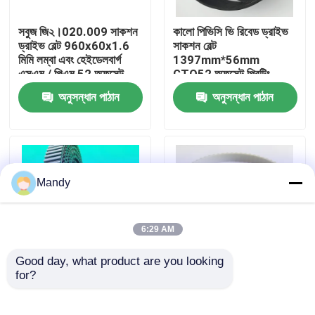
সবুজ জি২।020.009 সাকশন
কালো পিভিসি ভি রিবেড ড্রাইভ
কারখানা পরিদর্শন
ড্রাইভ বেল্ট 960x60x1.6
সাকশন বেল্ট
মিমি লম্বা এবং হেইডেলবার্গ
1397mm*56mm
এসএম / পিএম 52 অফসেট
GTO52 অফসেট প্রিন্টিং
গুণমান নিয়ন্ত্রণ
প্রিন্টিং মেশিনের জন্য পরিধান-
মেশিনের জন্য
অনুসন্ধান পাঠান
অনুসন্ধান পাঠান
প্রতিরোধী আমদানিকৃত পিভিসি
আমাদের সাথে যোগাযোগ করুন
খবর
Mandy
মামলা
6:29 AM
Good day, what product are you looking 
ব্লগ
for?
UV প্রতিরোধের কালো ইনপুট
৫৬ টি দাঁত পিভিসি সাকশন বেল্ট
সিঙ্ক্রোনস বেল্ট 4400 * 26
প্রিন্টিং মেশিনে দীর্ঘ জীবনের জন্য
মিমি শিল্পের জন্য 20N / মিমি
ঘর্ষণ প্রতিরোধী এবং তেল
অফসেট প্রিন্টিং অংশ