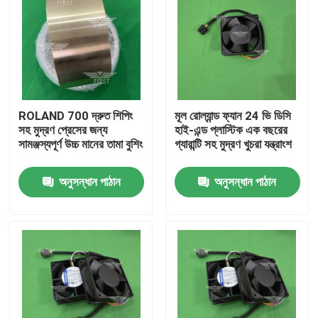
ROLAND 700 দ্রুত শিপিং
মূল রোল্যান্ড ফ্যান 24 ভি ডিসি
সহ মুদ্রণ প্রেসের জন্য
হাই-এন্ড প্লাস্টিক এক বছরের
সামঞ্জস্যপূর্ণ উচ্চ মানের তামা বুশিং
গ্যারান্টি সহ মুদ্রণ খুচরা যন্ত্রাংশ
অনুসন্ধান পাঠান
অনুসন্ধান পাঠান
বাড়ি
পণ্য
আমাদের সম্পর্কে