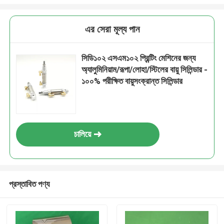
এর সেরা মূল্য পান
সিডি১০২ এসএম১০২ প্রিন্টিং মেশিনের জন্য
অ্যালুমিনিয়াম/রূপা/লোহা/স্টিলের বায়ু সিলিন্ডার -
১০০% পরীক্ষিত বায়ুসংক্রান্ত সিলিন্ডার
চালিয়ে
প্রস্তাবিত পণ্য