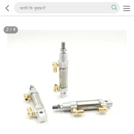
2
/
4