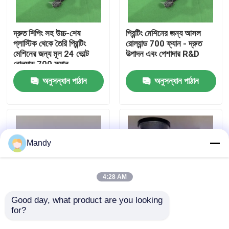
কারখানা পরিদর্শন
দ্রুত শিপিং সহ উচ্চ-শেষ
প্রিন্টিং মেশিনের জন্য আসল
প্লাস্টিক থেকে তৈরি প্রিন্টিং
রোল্যান্ড 700 ফ্যান - দ্রুত
মেশিনের জন্য মূল 24 ভোল্ট
উত্পাদন এবং পেশাদার R&D
গুণমান নিয়ন্ত্রণ
রোল্যান্ড 700 ফ্যান
অনুসন্ধান পাঠান
অনুসন্ধান পাঠান
আমাদের সাথে যোগাযোগ করুন
খবর
Mandy
মামলা
4:28 AM
ব্লগ
Good day, what product are you looking 
for?
রোল্যান্ড 700 প্রতিযোগিতামূলক
F680 পাউডার স্প্রে সিস্টেম
মূল্য দ্রুত সেবা এবং কাস্টম
কম্পিটিটিভ দামের সাথে স্প্রে
অফসেট প্রিন্টিং অংশ