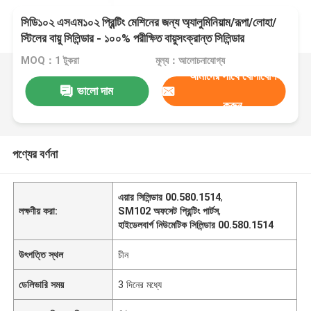
সিডি১০২ এসএম১০২ প্রিন্টিং মেশিনের জন্য অ্যালুমিনিয়াম/রূপা/লোহা/
স্টিলের বায়ু সিলিন্ডার - ১০০% পরীক্ষিত বায়ুসংক্রান্ত সিলিন্ডার
MOQ：1 টুকরা
মূল্য：আলোচনাযোগ্য
আমাদের সাথে যোগাযোগ
ভালো দাম
করুন
পণ্যের বর্ণনা
এয়ার সিলিন্ডার 00.580.1514
,
লক্ষণীয় করা:
SM102 অফসেট প্রিন্টিং পার্টস
,
হাইডেলবার্গ নিউমেটিক সিলিন্ডার 00.580.1514
উৎপত্তি স্থল
চীন
ডেলিভারি সময়
3 দিনের মধ্যে